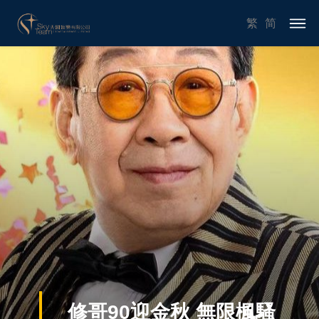
繁
简
修哥90迎金秋 無限楓騷