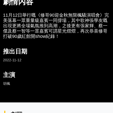
劇情內容
11月12日舉行嘅《修哥90迎金秋無限楓騷演唱會》完
美落幕一眾重量級嘉賓一同撐場，其中歌神張學友嘅
出現更將全場氣氛推到高潮，之後更有張家輝、蔡一
傑及蔡一智等一眾嘉賓可謂星光熠熠，再次恭喜修哥
打破90歲紅館開show紀錄！
推出日期
2022-11-12
主演
胡楓