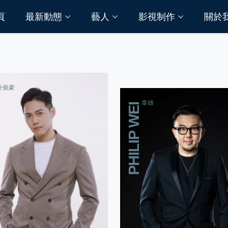
頁
最新動態
藝人
影視制作
關於
許俊豪
韋雄
PHILIP WEI