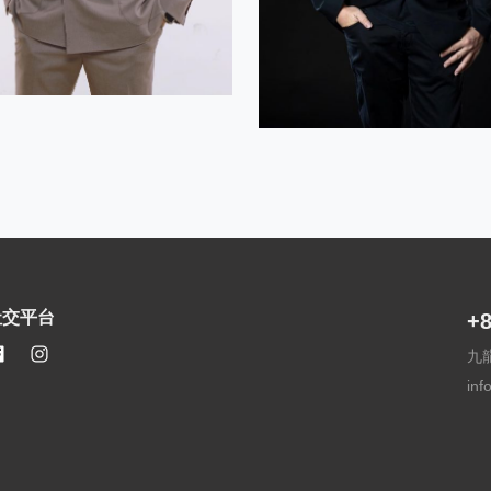
社交平台
+8
九
in