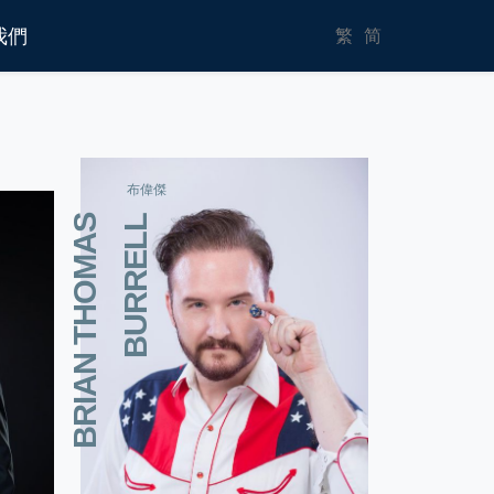
我們
繁
简
布偉傑
B
R
I
A
N
T
H
O
M
A
S
B
U
R
R
E
L
L