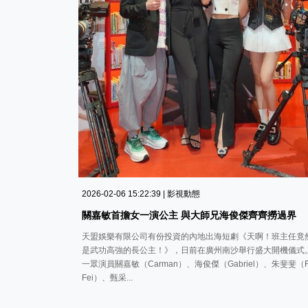
2026-02-06 15:22:39
|
影視動態
關嘉敏首擔女一演公主 與大師兄海俊傑齊齊撈過界
天盟娛樂有限公司有份投資的內地出海短劇《天啊！班主任竟
是武功高強的長公主！》，日前在廣州南沙舉行盛大開機儀式
一眾演員關嘉敏（Carman）、海俊傑（Gabriel）、朱斐斐（F
Fei）、甄采...