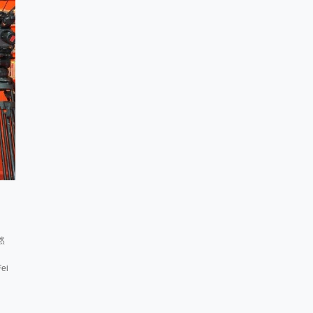
然
。
ei