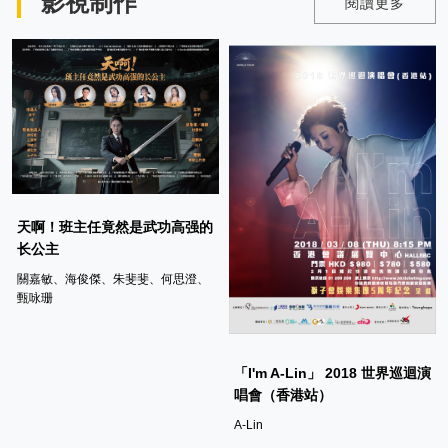
影視制作
閱讀更多
天啊！班主任竟然是武功高强的
长公主
關嘉敏、海俊傑、朱斐斐、何思澄、
甄咏珊
「I'm A-Lin」 2018 世界巡迴演
唱會（香港站）
A-Lin