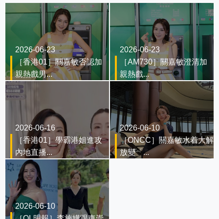
2026-06-23
2026-06-23
［香港01］關嘉敏否認加
［AM730］關嘉敏澄清加
親熱戲男...
親熱戲...
2026-06-16
2026-06-10
［香港01］學霸港姐進攻
［ONCC］關嘉敏水着大解
內地直播...
放變「...
2026-06-10
［OL明報］李施嬅跟車崇