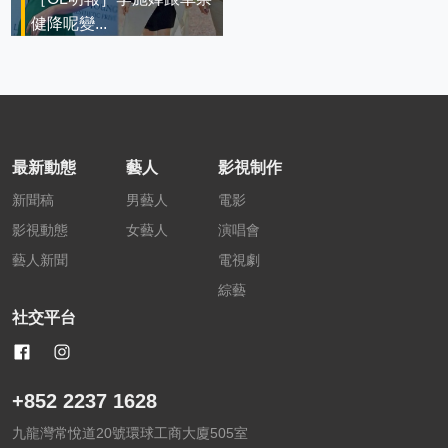
健降呢變...
最新動態
藝人
影視制作
新聞稿
男藝人
電影
影視動態
女藝人
演唱會
藝人新聞
電視劇
綜藝
社交平台
+852 2237 1628
九龍灣常悅道20號環球工商大廈505室