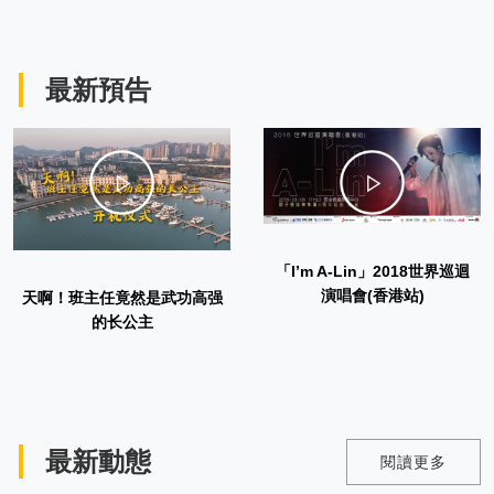
最新預告
「I’m A-Lin」2018世界巡迴
演唱會(香港站)
天啊！班主任竟然是武功高强
的长公主
最新動態
閱讀更多