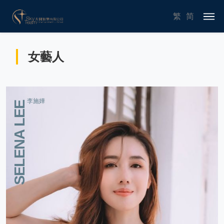
繁
简
女藝人
李施嬅
SELENA LEE