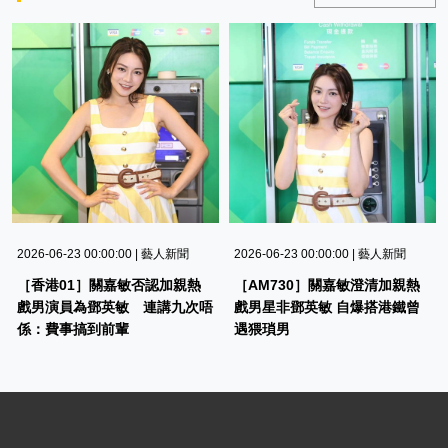
2026-06-23 00:00:00 | 藝人新聞
2026-06-23 00:00:00 | 藝人新聞
［香港01］關嘉敏否認加親熱
［AM730］關嘉敏澄清加親熱
戲男演員為鄧英敏 連講九次唔
戲男星非鄧英敏 自爆搭港鐵曾
係：費事搞到前輩
遇猥瑣男