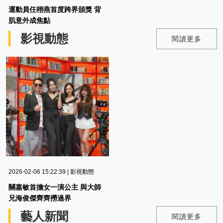
運動員任栩燕首度跨界頒獎 背
肌意外成焦點
影視動態
閱讀更多
2026-02-06 15:22:39 | 影視動態
關嘉敏首擔女一演公主 與大師
兄海俊傑齊齊撈過界
藝人新聞
閱讀更多