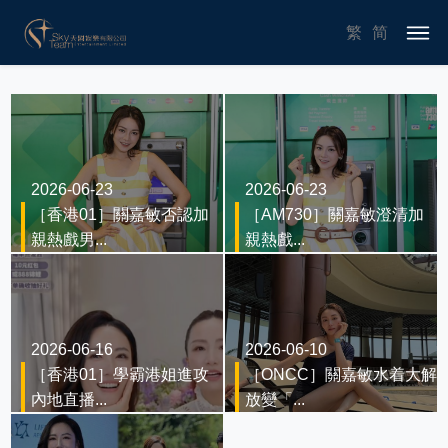
繁
简
2026-06-23
2026-06-23
［香港01］關嘉敏否認加
［AM730］關嘉敏澄清加
親熱戲男...
親熱戲...
2026-06-16
2026-06-10
［香港01］學霸港姐進攻
［ONCC］關嘉敏水着大解
內地直播...
放變「...