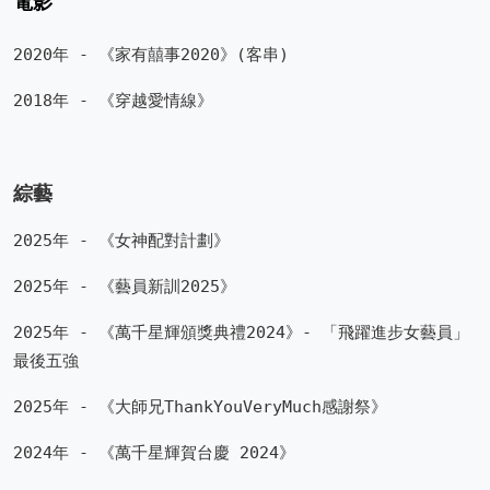
電影
2020年 - 《家有囍事2020》(客串)
2018年 - 《穿越愛情線》
綜藝
2025年 - 《
女神配對計劃》
2025年 -
《
藝員新訓2025
》
2025年 - 《
萬千星輝頒獎典禮2024》
- 「飛躍進步女藝員」
最後五強
2025年 - 《
大師兄ThankYouVeryMuch感謝祭》
2024年 - 《
萬千星輝賀台慶 2024》