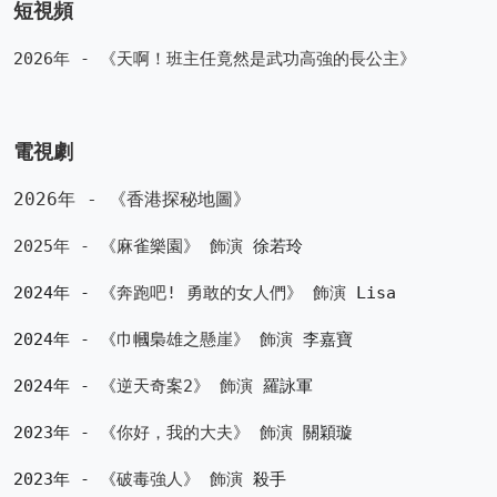
短視頻
2026年 - 《天啊！班主任竟然是武功高強的長公主》
電視劇
2026年 - 《香港探秘地圖》
2025年 - 《麻雀樂園》 飾演 
徐若玲
2024年 - 《
奔跑吧! 勇敢的女人們》
飾演
Lisa
2024年 - 《
巾幗梟雄之懸崖》 飾演 
李嘉寶
2024年 - 《
逆天奇案2
》 飾演
羅詠軍
2023年 - 《
你好，我的大夫
》 飾演
關穎璇
2023年 - 《
破毒強人
》 飾演
殺手