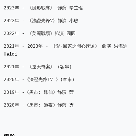
2023年 - 《
隱形戰隊
》 飾演
辛芷瑤
2022年 - 《法證先鋒V》
飾演
小敏
2022年 - 《
美
麗戰場
》
飾演
圓圓
2021年 - 2023年 - 《愛·回家之開心速遞》 
飾演
洪海迪
Heidi
2021年 - 《逆天奇案》 (客串)
2020年 -《法證先鋒IV 》(客串)
2019年 -《
黑市: 碟仙
》
飾演
茜
2020年 -《
黑市: 過夜》
飾演
秀