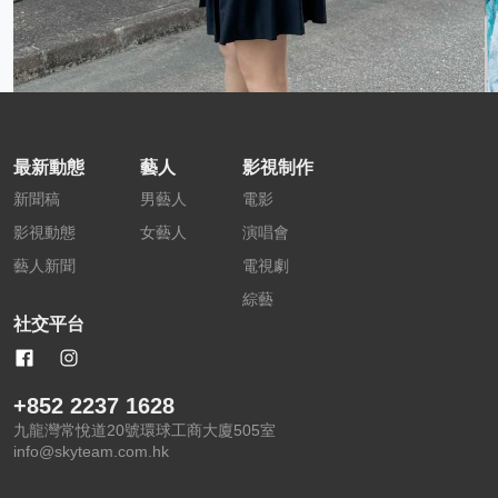
最新動態
藝人
影視制作
新聞稿
男藝人
電影
影視動態
女藝人
演唱會
藝人新聞
電視劇
綜藝
社交平台
+852 2237 1628
九龍灣常悅道20號環球工商大廈505室
info@skyteam.com.hk