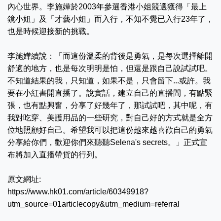
內心世界。李施嬅於2003年參選香港小姐競選獲得「最上
鏡小姐」及「才藝小姐」而入行，不知不覺已入行23年了，
也是時候迎接新的挑戰。
李施嬅續說：「而這份溫柔的背後是勇氣，是每次選擇離開
舒適的地方，也是每次明明是怕，但還是跟自己說試試吧。
不知道結果的我，只知道，如果不是，只會留下...或許。我
要在小紅書開直播了。說實話，建立自己的直播間，有點緊
張，也有點興奮，分享了好幾年了，那試試吧，其中呢，有
我對吃穿、美護用品的一些研究，對自己好的方式就是全方
位地照顧好自己。希望我可以把這份越來越喜歡自己的勇氣
分享給你們，歡迎你們來聽聽Selena's secrets。」正式宣
布將加入直播帶貨的行列。
原文網址:
https://www.hk01.com/article/60349918?
utm_source=01articlecopy&utm_medium=referral