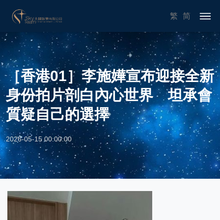
繁
简
［香港01］李施嬅宣布迎接全新
身份拍片剖白內心世界 坦承會
質疑自己的選擇
2026-05-15 00:00:00