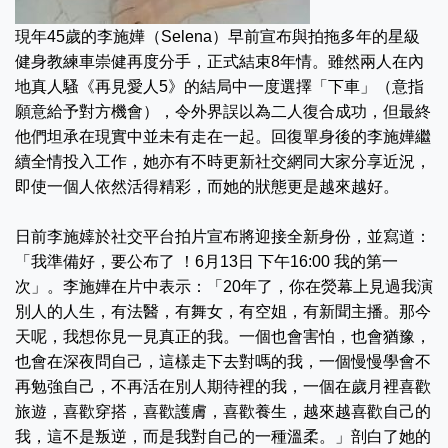
現年45歲的李施嬅（Selena）早前宣布與拍拖多年的星級
健身教練車崇健再度分手，正式結束8年情。雖然兩人在內
地真人騷《再見愛人5》的結局中一度選擇「下車」（意指
願意給予對方機會），令外界誤以為二人復合成功，但最終
他們坦承在現實中並未有走在一起。回復單身後的李施嬅繼
續全情投入工作，她亦有不時更新社交網同大家分享近況，
即使一個人依然活得精彩，而她的狀態更是越來越好。
日前李施嫴於社交平台拍片宣布將迎接全新身份，並寫道：
「我準備好，要公布了 ！6月13日 下午16:00 我的第一
次」。李施嬅在片中表示：「20年了，你在熒幕上見過我演
別人的人生，有法醫，有舞女，有空姐，有新聞主播。那今
天呢，我想你見一見真正的我。一個也會害怕，也會猶豫，
也會在深夜問自己，這樣走下去對嗎的我，一個慢慢學會不
再勉強自己，不再活在別人期待裡的我，一個在歲月裡喜歡
旅遊，喜歡穿搭，喜歡護膚，喜歡養生，越來越喜歡自己的
我，這不是叛逆，而是我對自己的一種溫柔。」剖白了她的