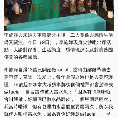
李施嬅與未婚夫車崇健分手後，二人關係與感情生活
備受關注。今日（9日），
李施嬅現身尖沙咀出席活
動，
大談對保養、生活態度、感情現況以及對演藝圈
傳聞的各種回應。
李施嬅
自爆13歲已開始做facial，當時由嬸嬸帶她去
美容院，直認一次愛上，每年暑假返港也是去美容護
理，16歲起在加拿大考獲車牌後個個禮拜都會駕車去
做facial，自言當時被人當水魚：「因為有乜新嘢就
會叫我做，好細個已做水晶磨皮，一個星期磨兩次，
我當時唔識，但有乜理由水晶磨皮要磨兩次，所以我
就俾人咁樣當水魚，因為真係好鍾意做facial。」早