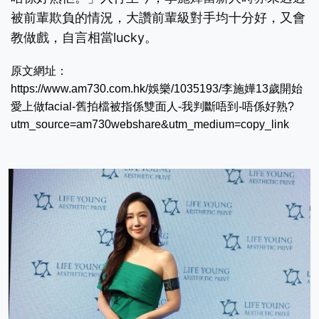
被前輩欺負的情況，大讚前輩級對手均十分好，又會
教做戲，自言相當lucky。
原文網址：
https://www.am730.com.hk/娛樂/1035193/李施嬅13歲開始
愛上做facial-舊拍檔被指係雙面人-我判斷唔到-唔係好熟?
utm_source=am730webshare&utm_medium=copy_link