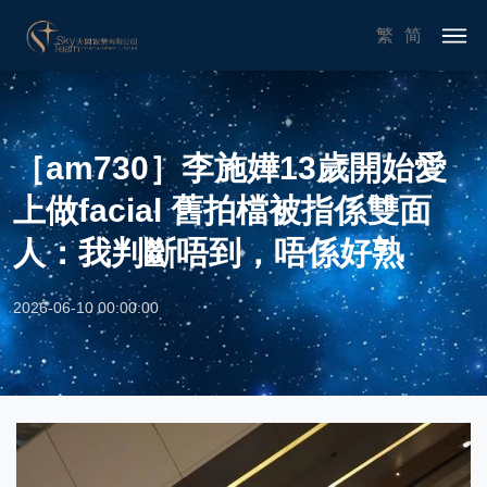
繁
简
［am730］李施嬅13歲開始愛
上做facial 舊拍檔被指係雙面
人：我判斷唔到，唔係好熟
2026-06-10 00:00:00