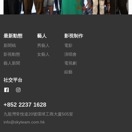
最新動態
藝人
影視制作
新聞稿
男藝人
電影
影視動態
女藝人
演唱會
藝人新聞
電視劇
綜藝
社交平台
+852 2237 1628
九龍灣常悅道20號環球工商大廈505室
info@skyteam.com.hk