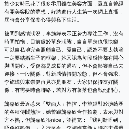
於少女時已花了很多零用錢在美容方面，還直言曾經
有開美容院的夢想，好將進行人生第一次網上直播，
屆時會分享保養心得與私下生活
。
被問到感情狀況，
李施嬅
表示正努力專注工作，沒有
時間拍拖，目前處於單身狀態，自言
單身也很快樂，
可以自私地
完全照顧自己、愛自己，認為不要太執著
一定要結婚生子的框架
，她又
認為每段感情都有開心
與唔開心，受傷都是成長的過程，但不會影響自己去
迎接下一段關係，對新感情持開放態，但不會強求。
李施嬅與
車崇健再見亦是朋友，大家
仍保持友好關
係，有需要時會聯絡，若對方有著落也會戥他開心。
龔嘉欣最近惹來「雙面人」指控，
李施嬅對於
演藝圈
的各種傳聞熱話，她曾跟龔嘉欣合作拍劇，表示與對
方不熟，但龔嘉欣很nice，並補充：「我判斷唔到，
唔係好熟佢。」入行至今，
李施嬅當新人時亦
未遇過