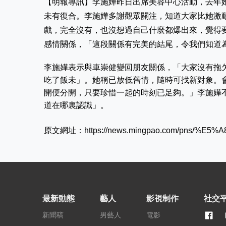
【明報專訊】李施嬅昨日出席美容中心活動，去年
未有復合。李施嬅多謝觀眾關注，知道大家比她激
戲，完全沒有，也沒想過自己什麼都爆出來，覺得
感情關係，「這段關係有完美的結尾，令我們知道
李施嬅表示與車崇健變回朋友關係，「大家沒有拖
吃了飯未」。她稱已放低舊情，隨時可找新對象。
開便分開，只要珍惜一起的時刻已足夠。」李施嬅
道在哪裏認識」。
原文網址：
https://news.mingpao.com/pns/%E5%
最新動態
藝人
影視制作
社交
新聞稿
男藝人
電影