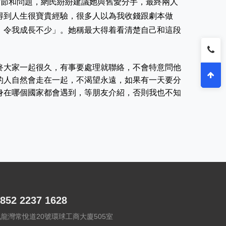
細節和問題，網民紛紛建議她與舊愛分手，最終兩人
得到人生很寶貴經驗，很多人以為我收錢跟劇本做
，令我成長不少」。她稱最大得着看清楚自己和這段
終大家一起很久，有事要處理就聯絡，不會特意問他
的人自然會走在一起，不渴望永遠，如果有一天要分
身在哪個國家都會遇到，等朋友介紹，否則我也不知
852 2237 1628
九龍灣常悅道20號環球工商大廈505室