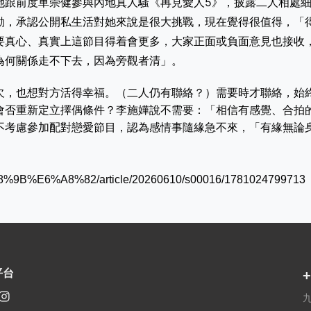
她跟前度車崇健參與內地真人騷《再見愛人5》，披露二人相處
動，承認公開私生活對她來說是很大挑戰，現在覺得很值得，「
要真心、真實上這節目得着會更多，大家正面或負面意見也接收
為何關係走不下去，因為旁觀者清」。
欠，也想對方活得幸福。（二人仍有聯絡？）需要時才聯絡，始
會否重新定立擇偶條件？李施嬅說不需要：「相信有感覺、合拍
不考慮參加配對戀愛節目，認為感情事隨緣急不來，「有緣無論
A8%9B%E6%A8%82/article/20260610/s00016/1781024799713
平台
+