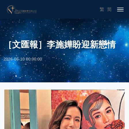
繁
简
［文匯報］李施嬅盼迎新戀情
2026-06-10 00:00:00