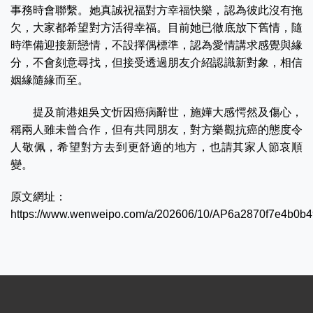
事務時會聯繫。她真誠祝福對方幸福快樂，認為彼此沒有拖
欠，大家都希望對方活得幸福。目前她已徹底放下舊情，隨
時準備迎接新戀情，不設擇偶標準，認為愛情講求感覺與緣
分，不會刻意尋找，但接受透過朋友介紹認識新對象，相信
姻緣隨緣而至。
提及前港姐吳文忻因癌病辭世，施嬅大感愕然及傷心，
稱兩人雖未曾合作，但有共同朋友，對方樂觀抗癌的態度令
人敬佩，希望對方去到更舒適的地方，也請其家人節哀順
變。
原文網址：
https://www.wenweipo.com/a/202606/10/AP6a2870f7e4b0b4