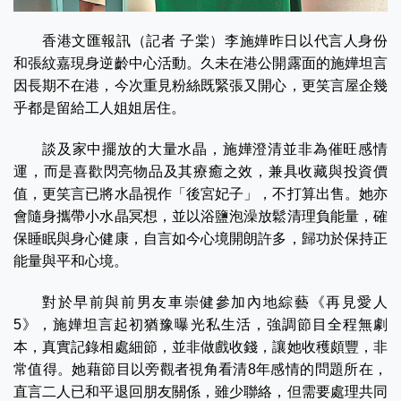
香港文匯報訊（記者 子棠）李施嬅昨日以代言人身份
和張紋嘉現身逆齡中心活動。久未在港公開露面的施嬅坦言
因長期不在港，今次重見粉絲既緊張又開心，更笑言屋企幾
乎都是留給工人姐姐居住。
談及家中擺放的大量水晶，施嬅澄清並非為催旺感情
運，而是喜歡閃亮物品及其療癒之效，兼具收藏與投資價
值，更笑言已將水晶視作「後宮妃子」，不打算出售。她亦
會隨身攜帶小水晶冥想，並以浴鹽泡澡放鬆清理負能量，確
保睡眠與身心健康，自言如今心境開朗許多，歸功於保持正
能量與平和心境。
對於早前與前男友車崇健參加內地綜藝《再見愛人
5》，施嬅坦言起初猶豫曝光私生活，強調節目全程無劇
本，真實記錄相處細節，並非做戲收錢，讓她收穫頗豐，非
常值得。她藉節目以旁觀者視角看清8年感情的問題所在，
直言二人已和平退回朋友關係，雖少聯絡，但需要處理共同