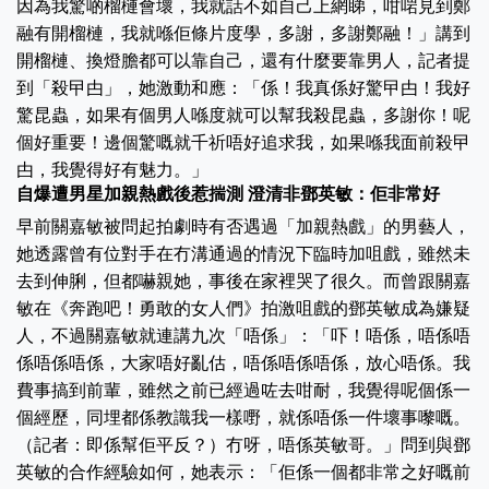
因為我驚啲榴槤會壞，我就話不如自己上網睇，咁啱見到鄭
融有開榴槤，我就喺佢條片度學，多謝，多謝鄭融！」講到
開榴槤、換燈膽都可以靠自己，還有什麼要靠男人，記者提
到「殺曱甴」，她激動和應：「係！我真係好驚曱甴！我好
驚昆蟲，如果有個男人喺度就可以幫我殺昆蟲，多謝你！呢
個好重要！邊個驚嘅就千祈唔好追求我，如果喺我面前殺曱
甴，我覺得好有魅力。」
自爆遭男星加親熱戲後惹揣測 澄清非鄧英敏：佢非常好
早前關嘉敏被問起拍劇時有否遇過「加親熱戲」的男藝人，
她透露曾有位對手在冇溝通過的情況下臨時加咀戲，雖然未
去到伸脷，但都嚇親她，事後在家裡哭了很久。而曾跟關嘉
敏在《奔跑吧！勇敢的女人們》拍激咀戲的鄧英敏成為嫌疑
人，不過關嘉敏就連講九次「唔係」：「吓！唔係，唔係唔
係唔係唔係，大家唔好亂估，唔係唔係唔係，放心唔係。我
費事搞到前輩，雖然之前已經過咗去咁耐，我覺得呢個係一
個經歷，同埋都係教識我一樣嘢，就係唔係一件壞事嚟嘅。
（記者：即係幫佢平反？）冇呀，唔係英敏哥。」問到與鄧
英敏的合作經驗如何，她表示：「佢係一個都非常之好嘅前