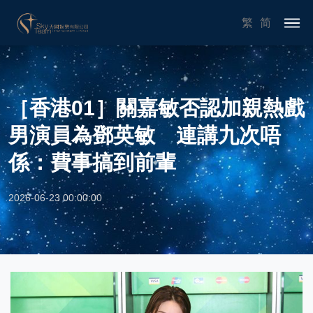
繁
简
［香港01］關嘉敏否認加親熱戲
男演員為鄧英敏 連講九次唔
係：費事搞到前輩
2026-06-23 00:00:00