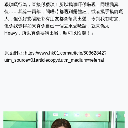
猥瑣嘅行為，直接係猥瑣！所以我嗰吓係嚇親，同埋我真
係……我諗一兩年，間唔時都遇到露體狂，或者摸手摸腳嘅
人，但係好彩隔籬都有朋友都會幫我出聲，令到我冇咁驚。
但係我覺得如果真係自己一個去承受嘅話，就真係太
Heavy，所以真係要講出嚟，唔可以怕㗎！」
原文網址: https://www.hk01.com/article/60362842?
utm_source=01articlecopy&utm_medium=referral