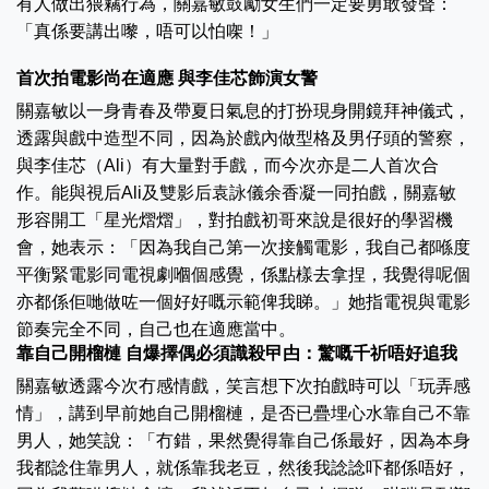
有人做出猥竊行為，關嘉敏鼓勵女生們一定要勇敢發聲：
「真係要講出嚟，唔可以怕㗎！」
首次拍電影尚在適應 與李佳芯飾演女警
關嘉敏以一身青春及帶夏日氣息的打扮現身開鏡拜神儀式，
透露與戲中造型不同，因為於戲內做型格及男仔頭的警察，
與李佳芯（Ali）有大量對手戲，而今次亦是二人首次合
作。能與視后Ali及雙影后袁詠儀余香凝一同拍戲，關嘉敏
形容開工「星光熠熠」，對拍戲初哥來說是很好的學習機
會，她表示：「因為我自己第一次接觸電影，我自己都喺度
平衡緊電影同電視劇嗰個感覺，係點樣去拿捏，我覺得呢個
亦都係佢哋做咗一個好好嘅示範俾我睇。」她指電視與電影
節奏完全不同，自己也在適應當中。
靠自己開榴槤 自爆擇偶必須識殺曱甴：驚嘅千祈唔好追我
關嘉敏透露今次冇感情戲，笑言想下次拍戲時可以「玩弄感
情」，講到早前她自己開榴槤，是否已疊埋心水靠自己不靠
男人，她笑說：「冇錯，果然覺得靠自己係最好，因為本身
我都諗住靠男人，就係靠我老豆，然後我諗諗吓都係唔好，