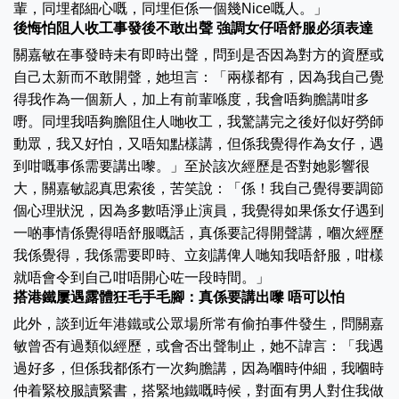
輩，同埋都細心嘅，同埋佢係一個幾Nice嘅人。」
後悔怕阻人收工事發後不敢出聲 強調女仔唔舒服必須表達
關嘉敏在事發時未有即時出聲，問到是否因為對方的資歷或
自己太新而不敢開聲，她坦言：「兩樣都有，因為我自己覺
得我作為一個新人，加上有前輩喺度，我會唔夠膽講咁多
嘢。同埋我唔夠膽阻住人哋收工，我驚講完之後好似好勞師
動眾，我又好怕，又唔知點樣講，但係我覺得作為女仔，遇
到咁嘅事係需要講出嚟。」至於該次經歷是否對她影響很
大，關嘉敏認真思索後，苦笑說：「係！我自己覺得要調節
個心理狀況，因為多數唔淨止演員，我覺得如果係女仔遇到
一啲事情係覺得唔舒服嘅話，真係要記得開聲講，嗰次經歷
我係覺得，我係需要即時、立刻講俾人哋知我唔舒服，咁樣
就唔會令到自己咁唔開心咗一段時間。」
搭港鐵屢遇露體狂毛手毛腳：真係要講出嚟 唔可以怕
此外，談到近年港鐵或公眾場所常有偷拍事件發生，問關嘉
敏曾否有過類似經歷，或會否出聲制止，她不諱言：「我遇
過好多，但係我都係冇一次夠膽講，因為嗰時仲細，我嗰時
仲着緊校服讀緊書，搭緊地鐵嘅時候，對面有男人對住我做