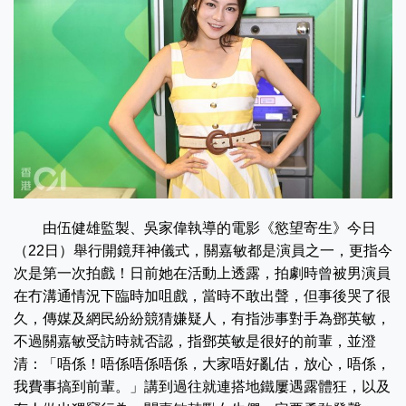
由伍健雄監製、吳家偉執導的電影《慾望寄生》今日
（22日）舉行開鏡拜神儀式，關嘉敏都是演員之一，更指今
次是第一次拍戲！日前她在活動上透露，拍劇時曾被男演員
在冇溝通情況下臨時加咀戲，當時不敢出聲，但事後哭了很
久，傳媒及網民紛紛競猜嫌疑人，有指涉事對手為鄧英敏，
不過關嘉敏受訪時就否認，指鄧英敏是很好的前輩，並澄
清：「唔係！唔係唔係唔係，大家唔好亂估，放心，唔係，
我費事搞到前輩。」講到過往就連搭地鐵屢遇露體狂，以及