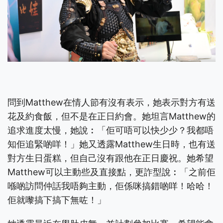
問到Matthew在情人節有沒有表示，她表示對方有送
花及約食飯，但不是在正日約會。她坦言Matthew的
追求進度太慢，她說︰「佢可唔可以快少少？我都唔
知佢追緊啲咩！」她又透露Matthew生日時，也有送
對方生日蛋糕，但自己沒有跟他在正日慶祝。她希望
Matthew可以主動些及直接點，更詐型說︰「之前佢
喺啲訪問仲話我唔夠主動，佢係咪搞錯啲咩！哈哈！
佢就嚟搞下搞下無咗！」