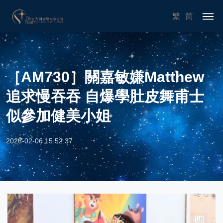
繁
简
［AM730］關嘉敏嫌Matthew
追求慢吞吞 自爆學肚皮舞甫士
似參加健美小姐
2026-02-06 15:52:37