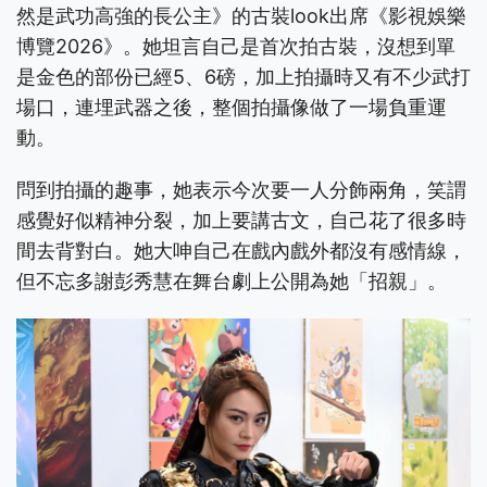
然是武功高強的長公主》的古裝look出席《影視娛樂
博覽2026》。她坦言自己是首次拍古裝，沒想到單
是金色的部份已經5、6磅，加上拍攝時又有不少武打
場口，連埋武器之後，整個拍攝像做了一場負重運
動。
問到拍攝的趣事，她表示今次要一人分飾兩角，笑謂
感覺好似精神分裂，加上要講古文，自己花了很多時
間去背對白。她大呻自己在戲內戲外都沒有感情線，
但不忘多謝彭秀慧在舞台劇上公開為她「招親」。