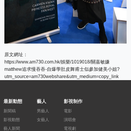
原文網址：
https://www.am730.com.hk/娛樂/1019018/關嘉敏嫌
matthew追求慢吞吞-自爆學肚皮舞甫士似參加健美小姐?
utm_source=am730webshare&utm_medium=copy_link
最新動態
藝人
影視制作
新聞稿
男藝人
電影
影視動態
女藝人
演唱會
藝人新聞
電視劇