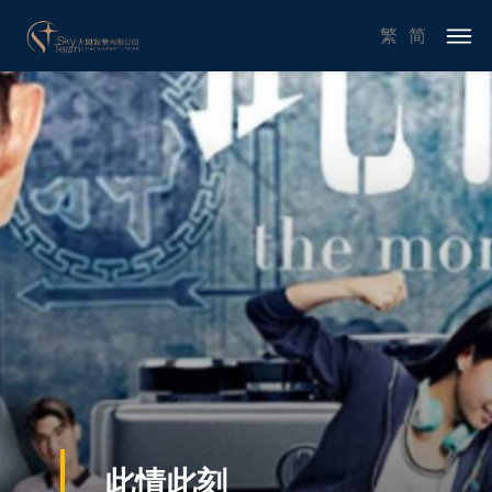
繁
简
此情此刻