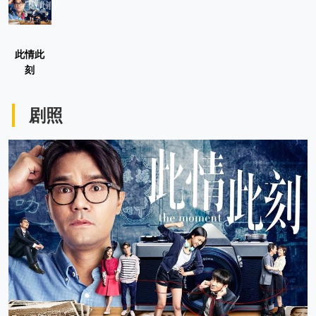
此情此
刻
剧照