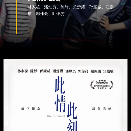
林家栋、潘灿良、陈静、关楚耀、孙耀威、江嘉
敏、郭伟亮、叶佩雯