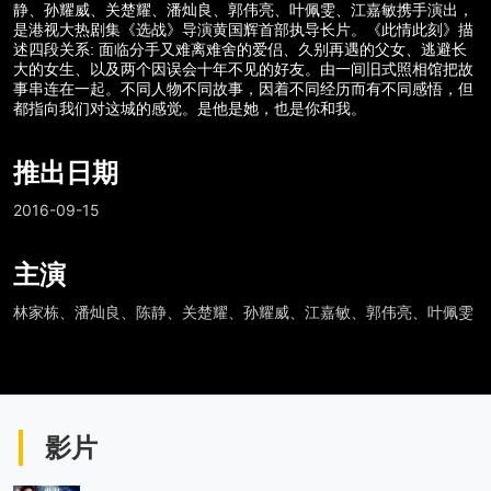
静、孙耀威、关楚耀、潘灿良、郭伟亮、叶佩雯、江嘉敏携手演出，
是港视大热剧集《选战》导演黄国辉首部执导长片。《此情此刻》描
:
述四段关系
面临分手又难离难舍的爱侣、久别再遇的父女、逃避长
大的女生、以及两个因误会十年不见的好友。由一间旧式照相馆把故
事串连在一起。不同人物不同故事，因着不同经历而有不同感悟，但
都指向我们对这城的感觉。是他是她，也是你和我。
推出日期
2016-09-15
主演
林家栋、潘灿良、陈静、关楚耀、孙耀威、江嘉敏、郭伟亮、叶佩雯
影片