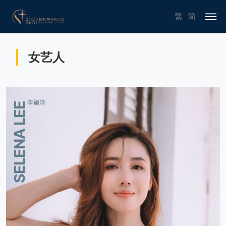
繁
简
女艺人
李施嬅
SELENA LEE