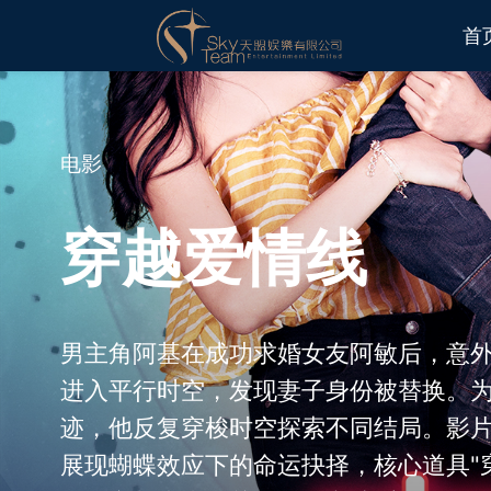
首
电影
穿越爱情线
男主角阿基在成功求婚女友阿敏后，意
进入平行时空，发现妻子身份被替换。
迹，他反复穿梭时空探索不同结局。影
展现蝴蝶效应下的命运抉择，核心道具"