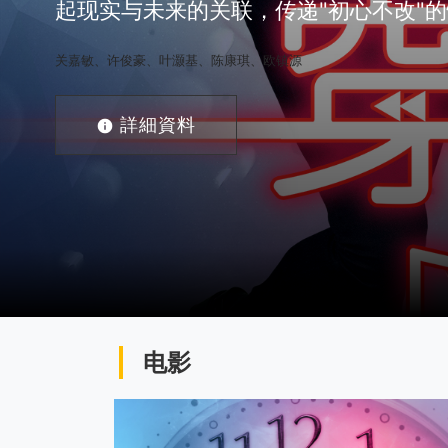
起现实与未来的关联，传递"初心不改"
关嘉敏、许俊豪、叶灏基、陈康琪、欧镇源
詳細資料
电影