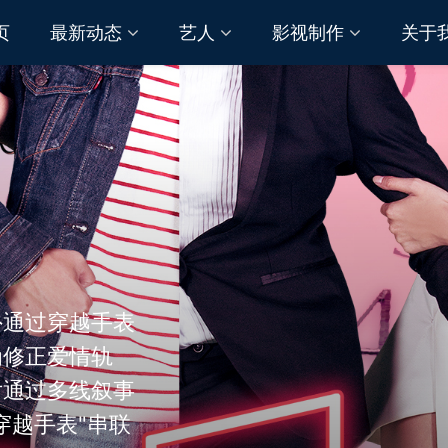
页
最新动态
艺人
影视制作
关于
外通过穿越手表
为修正爱情轨
片通过多线叙事
穿越手表"串联