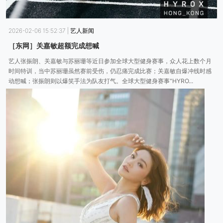
2026-02-06 15:52:37
|
艺人新闻
［东网］关嘉敏超额完成想喊
艺人张振朗、关嘉敏与苏丽珊等近日参加全球大型健身赛事，众人花上数个月
时间特训，当中苏丽珊虽然赛前受伤，仍忍痛完成比赛；关嘉敏自爆冲线时感
动想喊；张振朗则以爆笑手法为队友打气。全球大型健身赛事“HYRO...