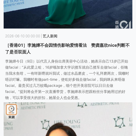
2026-06-10 00:00:00
|
艺人新闻
［香港01］李施嬅不会因情伤影响爱情看法 赞龚嘉欣nice判断不
了是否双面人
李施嬅今日（9日）以代言人身份出席美容中心活动，她表示自己13岁已开始
做facial：“从此爱上咗，16岁喺加拿大学识揸车就自己揸车去做facial，佢哋
当我水鱼咁，一有咩新嘢就叫我试，做过水晶磨皮，一个礼拜磨两次，我嗰时
唔识吖嘛。我嗰时有做part-time，使咗好多钱去做facial，我妈咪从来唔做
facial。最贵买过几万蚊嘅package，细个想开美容院可以日日去做
facial。”提到将会开第一次直播带货，李施嬅表示想跟粉丝分享她用过的好
物，可以享受很大的折扣，她屋企人也会受惠。