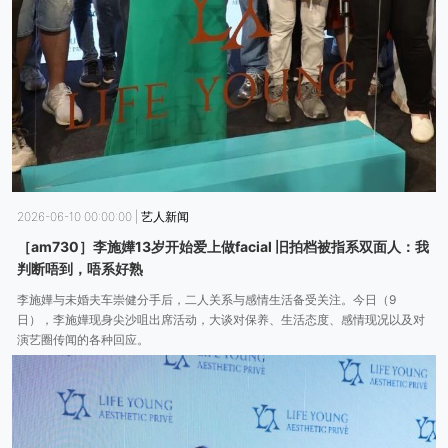
2026-06-10 00:00:00
|
艺人新闻
［am730］李施嬅13岁开始爱上做facial 旧拍档被指系双面人：我
判断唔到，唔系好熟
李施嬅与未婚夫车崇健分手后，二人关系与感情生活备受关注。今日（9
日），李施嬅现身尖沙咀出席活动，大谈对保养、生活态度、感情现况以及对
演艺圈传闻的各种回应。