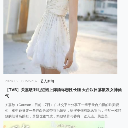
2026-02-06 15:52:37
|
艺人新闻
［TVB］关嘉敏羽毛短裙上阵骚标志性长腿 天台叹日落散发女神仙
气
关嘉敏（Carman）日前（7日）在社交平台分享了一组于天台拍摄的唯美靓
相，相中她身穿一条纯白色吊带羽毛短裙，裙摆更饰有飘逸羽毛，搭配一双精
致的细带高跟鞋，尽显优雅气质，精致锁骨与香肩一览无遗。关嘉美...