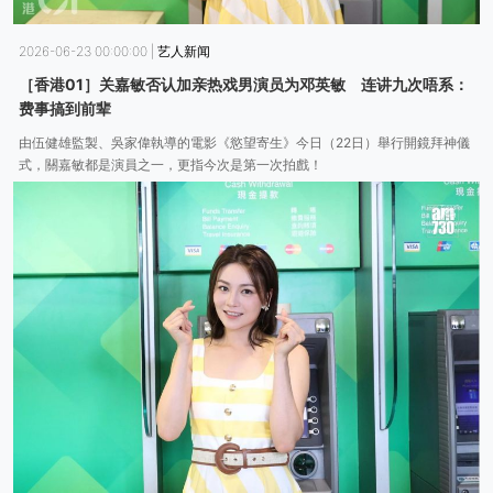
2026-06-23 00:00:00
|
艺人新闻
［香港01］关嘉敏否认加亲热戏男演员为邓英敏 连讲九次唔系：
费事搞到前辈
由伍健雄監製、吳家偉執導的電影《慾望寄生》今日（22日）舉行開鏡拜神儀
式，關嘉敏都是演員之一，更指今次是第一次拍戲！