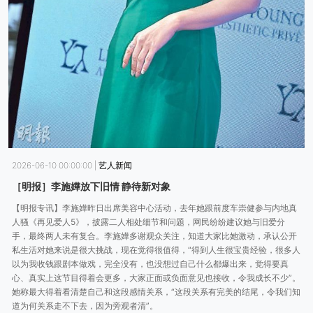
2026-06-10 00:00:00
|
艺人新闻
［明报］李施嬅放下旧情 静待新对象
【明报专讯】李施嬅昨日出席美容中心活动，去年她跟前度车崇健参与内地真
人骚《再见爱人5》，披露二人相处细节和问题，网民纷纷建议她与旧爱分
手，最终两人未有复合。李施嬅多谢观众关注，知道大家比她激动，承认公开
私生活对她来说是很大挑战，现在觉得很值得，“得到人生很宝贵经验，很多人
以为我收钱跟剧本做戏，完全没有，也没想过自己什么都爆出来，觉得要真
心、真实上这节目得着会更多，大家正面或负面意见也接收，令我成长不少”。
她称最大得着看清楚自己和这段感情关系，“这段关系有完美的结尾，令我们知
道为何关系走不下去，因为旁观者清”。