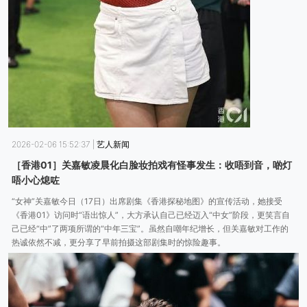
2026-02-06 15:52:37
|
艺人新闻
［香港01］关嘉敏凌晨化白脸妆拍戏有怪事发生：收唔到音，啲灯
唔小心熄咗
“女神”关嘉敏今日（17日）出席剧集《香港探秘地图》的宣传活动，她接受
《香港01》访问时“语出惊人”，大方承认自己已经迈入“中女”阶段，更笑言自
己已经“中”了两项所谓的“中年三宝”。虽然自嘲年纪增长，但关嘉敏对工作的
热诚依然不减，更分享了早前拍摄这部剧集时的惊险趣事。