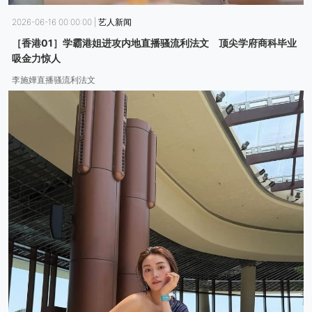
2026-06-16 00:00:00
|
艺人新闻
［香港01］学霸港姐进攻内地直播骚流利法文 顶尖学府商科毕业
吸金力惊人
李施嬅直播骚流利法文