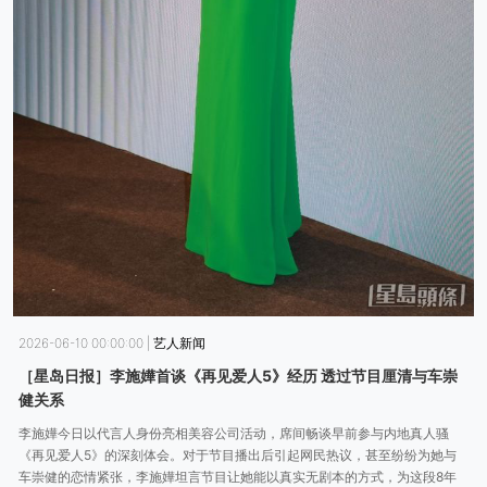
2026-06-10 00:00:00
|
艺人新闻
［星岛日报］李施嬅首谈《再见爱人5》经历 透过节目厘清与车崇
健关系
李施嬅今日以代言人身份亮相美容公司活动，席间畅谈早前参与内地真人骚
《再见爱人5》的深刻体会。对于节目播出后引起网民热议，甚至纷纷为她与
车崇健的恋情紧张，李施嬅坦言节目让她能以真实无剧本的方式，为这段8年