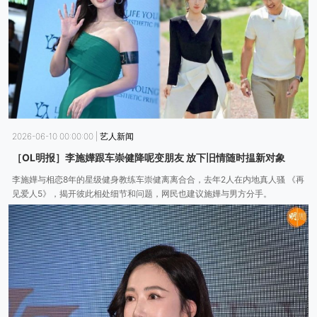
2026-06-10 00:00:00
|
艺人新闻
［OL明报］李施嬅跟车崇健降呢变朋友 放下旧情随时揾新对象
李施嬅与相恋8年的星级健身教练车崇健离离合合，去年2人在内地真人骚 《再
见爱人5》，揭开彼此相处细节和问题，网民也建议施嬅与男方分手。