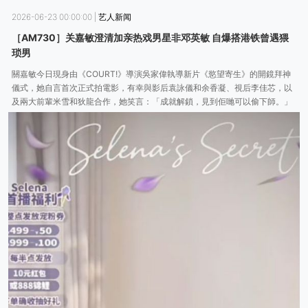
2026-06-23 00:00:00
|
艺人新闻
［AM730］关嘉敏澄清加亲热戏男星非邓英敏 自爆搭港铁曾遇猥
琐男
關嘉敏今日現身由《COURT!》導演吳家偉執導新片《慾望寄生》的開鏡拜神
儀式，她自言首次正式拍電影，有幸與影后袁詠儀和余香凝、視后李佳芯，以
及兩大前輩米雪和狄龍合作，她笑言：「成就解鎖，見到佢哋可以偷下師。」