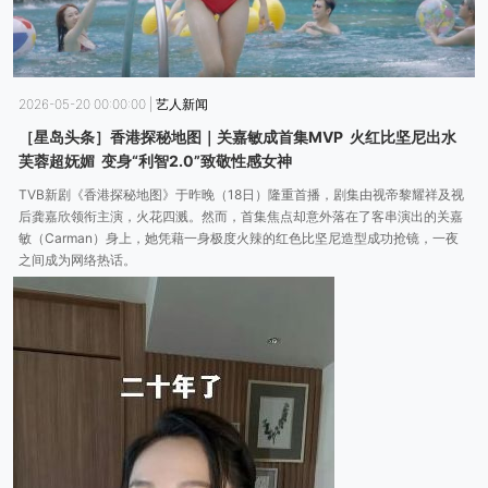
2026-05-20 00:00:00
|
艺人新闻
［星岛头条］香港探秘地图｜关嘉敏成首集MVP 火红比坚尼出水
芙蓉超妩媚 变身“利智2.0”致敬性感女神
TVB新剧《香港探秘地图》于昨晚（18日）隆重首播，剧集由视帝黎耀祥及视
后龚嘉欣领衔主演，火花四溅。然而，首集焦点却意外落在了客串演出的关嘉
敏（Carman）身上，她凭藉一身极度火辣的红色比坚尼造型成功抢镜，一夜
之间成为网络热话。