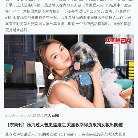
分手，正式结束8年情。虽然两人在内地真人骚《再见爱人5》的结局中一度选
择“下车”（意指愿意给予对方机会），令外界误以为二人复合成功，但最终他
们坦承在现实中并未有走在一起。回复单身后的李施嬅继续全情投入工作，她
亦有不时更新社交网同大家分享近况，即使一个人依然活得精彩，而她的状态
更是越来越好。
2026-05-20 00:00:00
|
艺人新闻
［东周刊］压力过大曾患焦虑症 关嘉敏幸得流浪狗女救出阴霾
最喜欢讲笑话逗人开心的关嘉敏（Carman），在镜头前总是充满活力且开