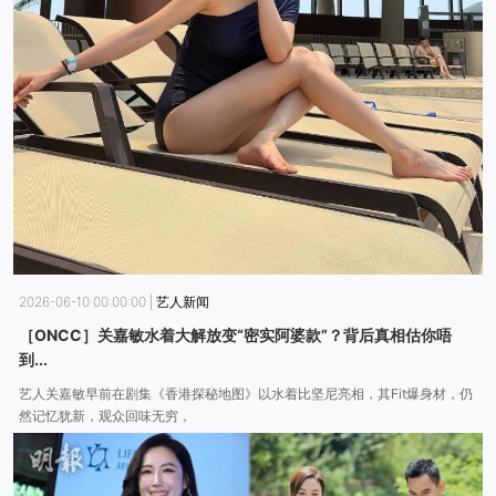
2026-06-10 00:00:00
|
艺人新闻
［ONCC］关嘉敏水着大解放变“密实阿婆款”？背后真相估你唔
到...
艺人关嘉敏早前在剧集《香港探秘地图》以水着比坚尼亮相，其Fit爆身材，仍
然记忆犹新，观众回味无穷，