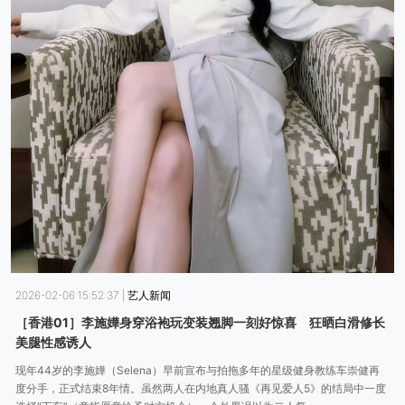
2026-02-06 15:52:37
|
艺人新闻
［香港01］李施嬅身穿浴袍玩变装翘脚一刻好惊喜 狂晒白滑修长
美腿性感诱人
现年44岁的李施嬅（Selena）早前宣布与拍拖多年的星级健身教练车崇健再
度分手，正式结束8年情。虽然两人在内地真人骚《再见爱人5》的结局中一度