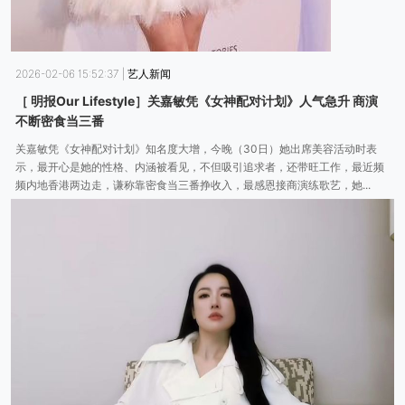
2026-02-06 15:52:37
|
艺人新闻
［ 明报Our Lifestyle］关嘉敏凭《女神配对计划》人气急升 商演
不断密食当三番
关嘉敏凭《女神配对计划》知名度大增，今晚（30日）她出席美容活动时表
示，最开心是她的性格、内涵被看见，不但吸引追求者，还带旺工作，最近频
频内地香港两边走，谦称靠密食当三番挣收入，最感恩接商演练歌艺，她...