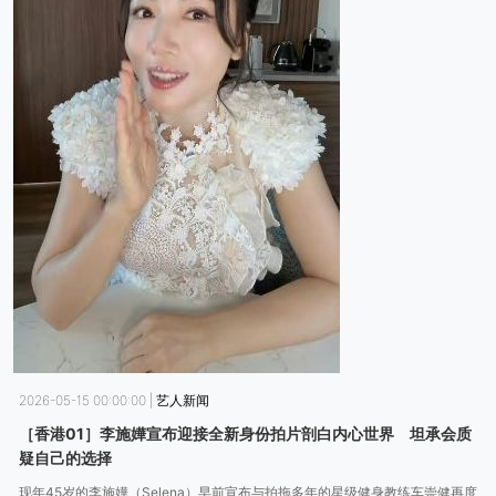
2026-05-15 00:00:00
|
艺人新闻
［香港01］李施嬅宣布迎接全新身份拍片剖白内心世界 坦承会质
疑自己的选择
现年45岁的李施嬅（Selena）早前宣布与拍拖多年的星级健身教练车崇健再度