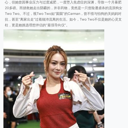
心，但她曾因事业压力与过度减肥，一度堕入焦虑症的深渊，导致一个月暴肥
20多磅。而拯救她走出阴霾的，并非药物，竟然是一只曾险遭虐杀的流浪狗女
Two Two。不过，视Two Two如“囡囡”的Carman，曾不惜与怕狗的关妈妈对
抗，甚至“离家出走”过着颠沛流离的生活。如今，Two Two不仅是她的心灵支
柱，更是她挑选理想伴侣的“最强导向仪”。