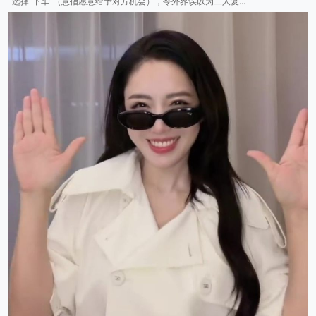
选择“下车”（意指愿意给予对方机会），令外界误以为二人复...