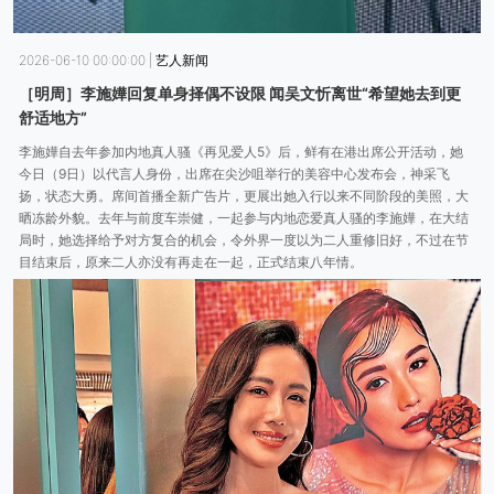
2026-06-10 00:00:00
|
艺人新闻
［明周］李施嬅回复单身择偶不设限 闻吴文忻离世“希望她去到更
舒适地方”
李施嬅自去年参加内地真人骚《再见爱人5》后，鲜有在港出席公开活动，她
今日（9日）以代言人身份，出席在尖沙咀举行的美容中心发布会，神采飞
扬，状态大勇。席间首播全新广告片，更展出她入行以来不同阶段的美照，大
晒冻龄外貌。去年与前度车崇健，一起参与内地恋爱真人骚的李施嬅，在大结
局时，她选择给予对方复合的机会，令外界一度以为二人重修旧好，不过在节
目结束后，原来二人亦没有再走在一起，正式结束八年情。