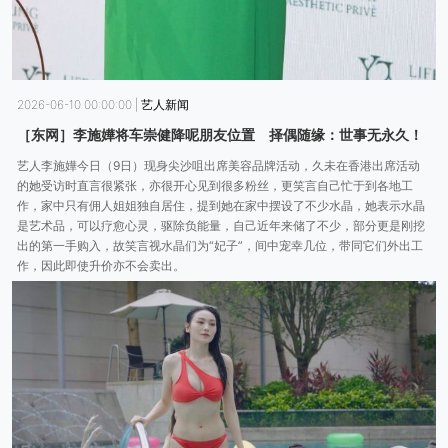
2026-06-10 00:00:00
|
艺人新闻
［东网］李施嬅将车崇健降呢朋友位置 择偶随缘：世事无永久！
艺人李施嬅今日（9日）现身尖沙咀出席美容品牌活动，久未在香港出席活动
的她受访时直言很紧张，亦很开心见到很多粉丝，更笑言自己忙于到各地工
作，家中只有佣人姐姐独自居住，提到她在家中摆设了不少水晶，她表示水晶
是艺术品，可以疗愈心灵，驱除负能量，自己近年来储了不少，部分更是刚挖
出的第一手购入，故笑言视水晶们为“妃子”，间中宠幸几位，带同它们外出工
作，因此即使升价亦不会卖出。