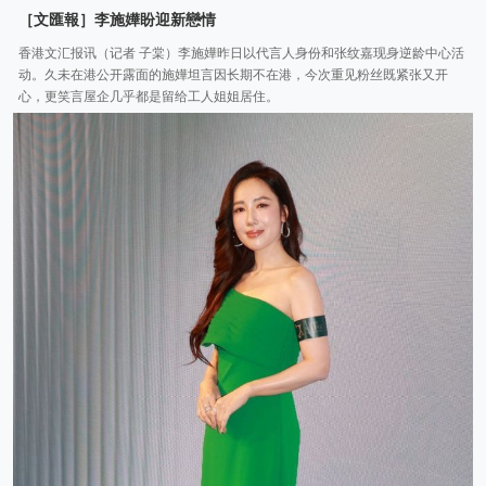
［文匯報］李施嬅盼迎新戀情
香港文汇报讯（记者 子棠）李施嬅昨日以代言人身份和张纹嘉现身逆龄中心活
动。久未在港公开露面的施嬅坦言因长期不在港，今次重见粉丝既紧张又开
心，更笑言屋企几乎都是留给工人姐姐居住。