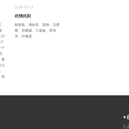
2026-05-13
此情此刻
又
林家栋、潘灿良、陈静、关楚
星
耀、孙耀威、江嘉敏、郭伟
上不
亮、叶佩雯
为了
一个
把
，最
什么
，
，再
+
九