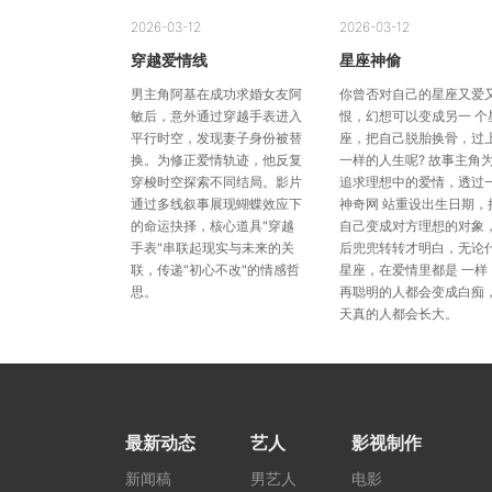
2026-03-12
2026-03-12
穿越爱情线
星座神偷
男主角阿基在成功求婚女友阿
你曾否对自己的星座又爱
敏后，意外通过穿越手表进入
恨，幻想可以变成另一 个
平行时空，发现妻子身份被替
座，把自己脱胎换骨，过
换。为修正爱情轨迹，他反复
一样的人生呢? 故事主角
穿梭时空探索不同结局。影片
追求理想中的爱情，透过
通过多线叙事展现蝴蝶效应下
神奇网 站重设出生日期，
的命运抉择，核心道具"穿越
自己变成对方理想的对象
手表"串联起现实与未来的关
后兜兜转转才明白，无论
联，传递"初心不改"的情感哲
星座，在爱情里都是 一样
思。
再聪明的人都会变成白痴
天真的人都会长大。
最新动态
艺人
影视制作
新闻稿
男艺人
电影