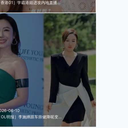
香港01］学霸港姐进攻内地直播...
026-06-10
［OL明报］李施嬅跟车崇健降呢变...