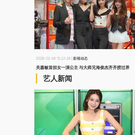
2026-02-06 15:22:39 | 影视动态
关嘉敏首担女一演公主 与大师兄海俊杰齐齐捞过界
艺人新闻