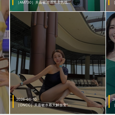
［AM730］关嘉敏澄清加亲热戏...
［
2026-06-10
2
［ONCC］关嘉敏水着大解放变“...