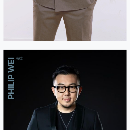
韦雄
PHILIP WEI