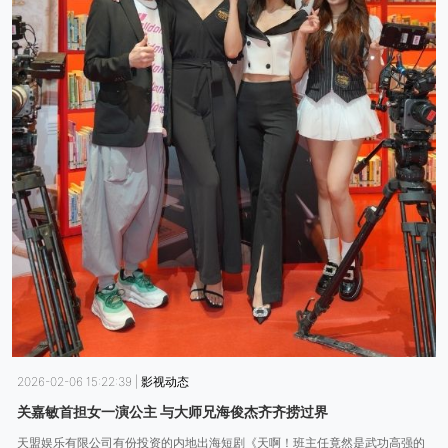
2026-02-06 15:22:39
|
影视动态
关嘉敏首担女一演公主 与大师兄海俊杰齐齐捞过界
天盟娱乐有限公司有份投资的内地出海短剧《天啊！班主任竟然是武功高强的