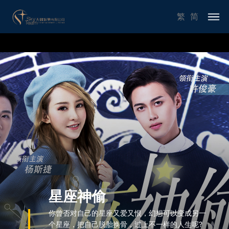
繁
简
星座神偷
你曾否对自己的星座又爱又恨，幻想可以变成另一
个星座，把自己脱胎换骨，过上不一样的人生呢?