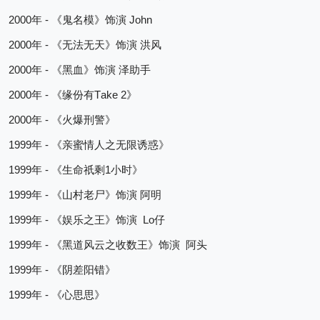
2000
 - 
 John
年
《鬼名模》饰演
2000
 - 
年
《无法无天》饰演
洪风
2000
 - 
年
《黑血》饰演
泽助手
2000
 - 
Take 2
年
《缘份有
》
2000
 - 
年
《火爆刑警》
1999
 - 
年
《亲蜜情人之无限诱惑》
1999
 - 
1
年
《生命祇剩
小时》
1999
 - 
年
《山村老尸》饰演
阿明
1999
 - 
  Lo
年
《娱乐之王》饰演
仔
1999
 - 
年
《黑道风云之收数王》饰演
阿头
1999
 - 
年
《阴差阳错》
1999
 - 
年
《心思思》