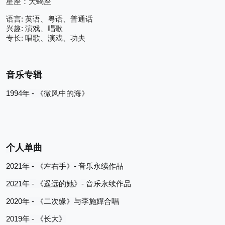
星座：天蝎座
: 
语言
英语、粤语、普通话
: 
兴趣
演戏、唱歌
: 
专长
唱歌、演戏、功夫
音乐专辑
1994
 - 
年
《
微风中的海》
个人单曲
2021
 - 
- 
年
《左右手》
音乐永续作品
2021
 - 
- 
年
《遥
远的她
》
音乐永续作品
2020
 - 
年
《二次缘》与李施嬅
合唱
2019
 - 
年
《长大》