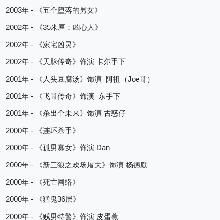
2003
 - 
年
《五个堕落的男女》
2002
 - 
35
年
《
米厘：凶心人》
2002
 - 
年
《家宅凶灵》
2002
 - 
年
《天脉传奇》饰演
卡尔手下
2001
 - 
Joe
年
《人头豆腐汤》饰演
阿祖（
哥）
2001
 - 
年
《飞哥传奇》饰演
东手下
2001
 - 
年
《
杀出个未来》饰演
古惑仔
2000
 - 
年
《连环
杀手》
2000
 - 
 Dan
年
《孤男寡女》饰演
2000
 - 
年
《新三狼之欢场屠夫》饰演
杨德励
2000
 - 
年
《死亡网络》
2000
 - 
36
年
《猛鬼
层》
2000
 - 
年
《贱男特警》饰演
皮蛋蕉