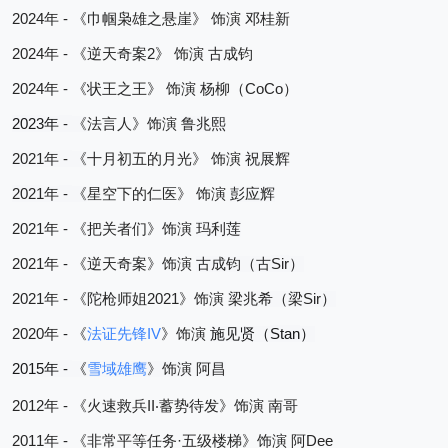
2024
 - 
年
《巾帼枭雄之悬崖》
饰演
邓桂新
2024
 - 
2
年
《逆天奇案
》
饰演
古成钧
2024
 - 
CoCo
年
《状王之王》
饰演
杨柳（
）
2023
 - 
年
《
法言人》饰演
鲁兆熙
2021
 - 
年
《
十月初五的月光》
饰演
祝展辉
2021
 - 
年
《
星空下的仁医》
饰演
彭应辉
2021
 - 
年
《把关者们》饰演
玛利莲
2021
 - 
Sir
年
《逆天奇案》饰演
古成钧（古
）
2021
 - 
2021
Sir
年
《陀枪师姐
》饰演
梁兆希（梁
）
2020
 - 
IV
Stan
年
《
法证先锋
》饰演
施见贤（
）
2015
 - 
年
《
雪域雄鹰
》饰演
阿昌
2012
 - 
II‧
年
《火速救兵
蓄势待发》饰演
南哥
2011
 - 
·
Dee
年
《非常平等任务
五级楼梯》饰演
阿