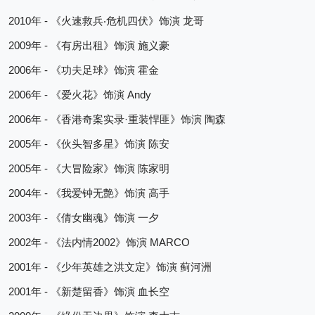
2010
 - 
‧
年
《火速救兵
危机四伏》饰演
龙哥
2009
 - 
年
《有房出租》饰演
施义豪
2006
 - 
年
《功夫足球》饰演
霍金
2006
 - 
 Andy
年
《爱火花》饰演
2006
 - 
·
年
《香港奇案实录
重装悍匪》饰演
陶森
2005
 - 
年
《伙头智多星》饰演
陈安
2005
 - 
年
《大冒险家》饰演
陈家明
2004
 - 
年
《我爱钟无艶》饰演
高手
2003
 - 
年
《倩女幽魂》饰演
一夕
2002
 - 
2002
 MARCO
年
《法内情
》饰演
2001
 - 
年
《少年英雄之洪文定》饰演
蓟河洲
2001
 - 
年
《新楚留香》饰演
血长空