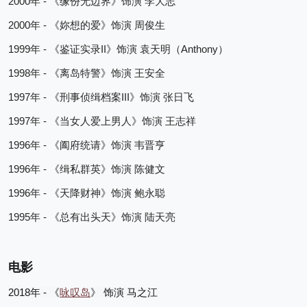
2000
 - 
年
《缘份无边界》饰演
李大志
2000
 - 
年
《妳想的爱》饰演
周俊生
1999
 - 
II
Anthony
年
《
鉴证实录
》饰演
袁天明（
）
1998
 - 
年
《离岛特警》饰演
王安全
1997
 - 
III
年
《刑事侦缉档案
》饰演
张日飞
1997
 - 
年
《当女人爱上男人》饰演
王志祥
1996
 - 
年
《阖府统请》饰演
韦晋亨
1996
 - 
年
《缉私群英》饰演
陈健文
1996
 - 
年
《天降财神》饰演
鲍永聪
1995
 - 
年
《总有出头天》饰演
陆天亮
电影
2018
 - 
年
《
咏叹岛
》
饰演
马之江