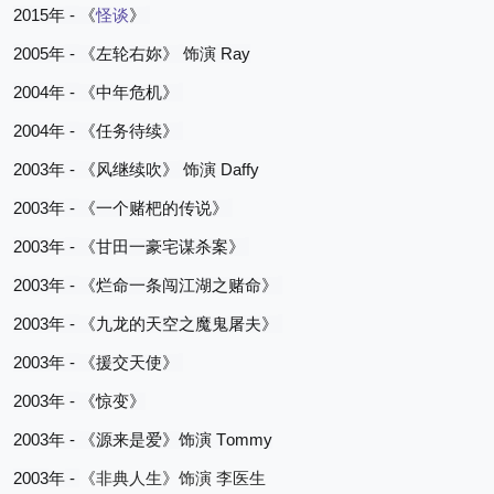
2015
 - 
年
《
怪谈
》
2005
 - 
 Ray
年
《左轮右妳》
饰演
2004
 - 
年
《中年危机》
2004
 - 
年
《任务待续》
2003
 - 
 Daffy
年
《风继续吹》
饰演
2003
 - 
年
《一个赌杷的传说》
2003
 - 
年
《甘田一豪宅谋
杀案》
2003
 - 
年
《烂命一条闯江湖之赌命》
2003
 - 
年
《九龙的天空之魔鬼屠夫》
2003
 - 
年
《援交天使》
2003
 - 
年
《
惊变
》
2003
 - 
 Tommy
年
《源来是爱》饰演
2003
 - 
年
《非典人生》饰演
李医生