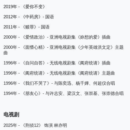
2019
 - 
年
《
爱你不变
》
2012
 - 
- 
年
《中药房》
国语
2011
 - 
- 
年
《赎罪》
国语
2000
 - 
- 
年
《爱情政治》
亚洲电视剧集《妳想的爱》插曲
2000
 - 
- 
年
《面懵心精》
亚洲电视剧集《少年英雄洪文定》主题
曲
1996
 - 
- 
年
《自问自答》
无线电视剧集《阖府统请》插曲
1996
 - 
- 
年
《阖府统请》
无线电视剧集《阖府统请》主题曲
1996
 - 
- 
年
《我们不哭了》
与陈奕迅、杨千嬅、何超仪合唱
1994
 - 
- 
年
《朋友心》
与许志安、梁汉文、张崇基、张崇德合唱
电视剧
2025
 - 
12
年
《刑侦
》
饰演
林亦明