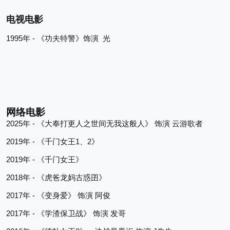
电视电影
1995
 - 
年
《功夫特警》饰演
光
网络电影
2025
 - 
年
《
大奉打更人之世间无我这般人》
饰演
云游歌者
2019
 - 
1
2
年
《
千门女王
、
》
2019
 - 
年
《
千门女王》
2018
 - 
年
《
虎爸龙妈古惑囝》
2017
 - 
年
《
变身爱》
饰演
阿俊
2017
 - 
年
《
学渣保卫战》
饰演
发哥