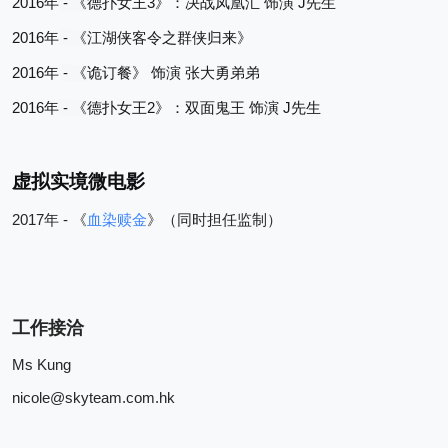
2016
 - 
3
 J
年
《
德扑女王
》：决战凤凰汇
饰演
先生
2016
 - 
年
《
江湖侠客令之群侠归来》
2016
 - 
年
《
诡订餐》
饰演
张大勇弟弟
2016
 - 
2
 J
年
《
德扑女王
》：双面鬼王
饰演
先生
虚拟实境微电影
2017
 - 
年
《
血染赎金
》（同时担任监制）
工作接洽
Ms Kung
nicole@skyteam.com.hk