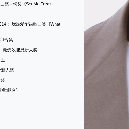
-
Set Me Free
歌曲奖
铜奖《
》
合
014
What
：
我最爱华语歌曲奖《
组合奖
：
最受欢迎男新人奖
人王
合新人奖
合奖
)
跳唱组合