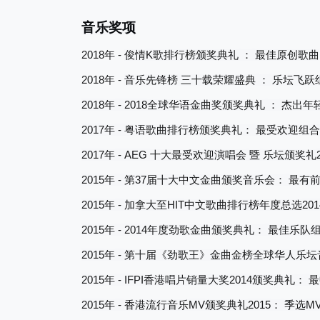
音乐奖项
2018
-
K
年
俊情
歌排行榜颁奖典礼
：
最佳原创歌曲
2018
-
年
音乐先锋榜
三十载荣耀盛典
：
乐坛飞跃
2018
- 2018
年
全球华语金曲奖颁奖典礼
：
杰出年
2017
-
年
粤语歌曲排行榜颁奖典礼：
最受欢迎组合
2017
- AEG
年
十大最受欢迎演唱会
暨
乐坛颁奖礼
2015
-
37
年
第
届十大中文金曲颁奖音乐会：
最有
2015
-
HIT
201
年
加拿大至
中文歌曲排行榜年度总选
2015
- 2014
年
年度劲歌金曲颁奖典礼：
最佳乐队
2015
-
年
第十届《劲歌王》金曲金榜全球华人乐坛
2015
- IFPI
2014
年
香港唱片销量大奖
颁奖典礼：
最
2015
-
MV
2015
M
年
香港流行音乐
颁奖典礼
：
季选