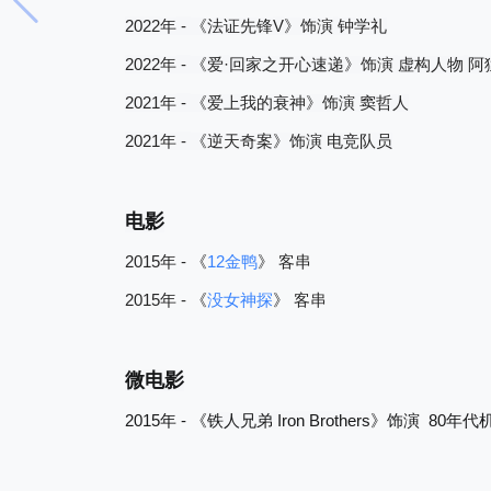
2022
-
V
年
《法证先锋
》饰演
钟学礼
2022
-
·
年
《爱
回家之开心速递》饰演
虚构人物
阿
2021
-
年
《爱上我的衰神》饰演
窦哲人
2021
-
年
《逆天奇案》饰演
电竞队员
电影
2015
-
12
年
《
金鸭
》
客串
2015
-
年
《
没女神探
》
客串
微电影
2015
-
Iron Brothers
80
年
《
铁人兄弟
》饰演
年代