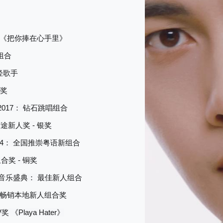
《
把你捧在心手里
》
组合
轻歌手
奖
2017
：
钻石跳唱组合
-
前途新人奖
银奖
4
：
全国推崇粤语新组合
-
组合奖
铜奖
音乐盛典：
最佳新人组合
畅销本地新人组合奖
V
Playa Hater
奖
《
》