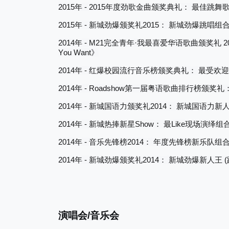
2015
- 2015
年
年度劲歌金曲颁奖典礼：
最佳跳舞
2015
-
2015
年
新城劲爆颁奖礼
：
新城劲爆跳唱组
2014
- M21
·
2
年
完全青年
我最喜爱华语歌曲颁奖礼
You Want
》
2014
-
年
红爆校园流行音乐榜颁奖典礼：
最受欢迎
2014
- Roadshow
年
第一届粤语歌曲排行榜颁奖礼
2014
-
2014
年
新城国语力颁奖礼
：
新城国语力新
2014
-
Show
Like
年
新城热捧新星
：
最
现场演绎组
2014
-
2014
年
音乐先锋榜
：
年度先锋榜新乐队组
2014
-
2014
(
年
新城劲爆颁奖礼
：
新城劲爆新人王
演唱会
/
音乐会