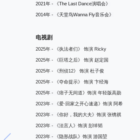
2021
-
The Last Dance
年
《
演唱会》
2014
-
Wanna Fly
年
《天堂鸟
音乐会》
电视剧
2025
-
Ricky
年
《执法者们》
饰演
2025
-
年
《巨塔之后》
饰演
赵定国
2025
-
12
年
《刑侦
》
饰演
杜子俊
2025
-
年
《夺命提示》
饰演
卞经海
2025
-
年
《
痞子无间道》饰演
年轻版高勋
2023
-
·
年
《
爱
回家之开心速递》饰演
阿希
2023
-
年
《你好，我的大夫》饰演
张镌祺
2023
-
年
《法言人》饰演
彭绰韬
2023
-
年
《隐形战队》饰演
游国堃