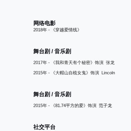
网络电影
2018
-
年
《穿越爱情线
》
舞台剧
/
音乐剧
2017
-
年
《我和青天有个秘密》饰演
张龙
2015
-
Lincoln
年
《大帽山自梳女鬼》饰演
舞台剧
/
音乐剧
2015
-
81.74
年
《
平方的爱
》饰演
范子龙
社交平台