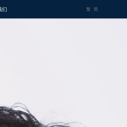
我们
繁
简