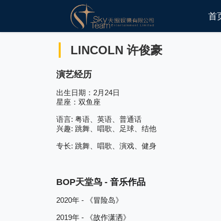
首
LINCOLN 许俊豪
演艺经历
2
24
出生日期：
月
日
星座：双鱼座
:
语言
粤语、英语、普通话
:
兴趣
跳舞、唱歌、足球、结他
:
专长
跳舞、唱歌、演戏、健身
BOP
天堂鸟
-
音乐作品
2020
-
年
《
冒险岛
》
2019
-
年
《
故作潇洒
》