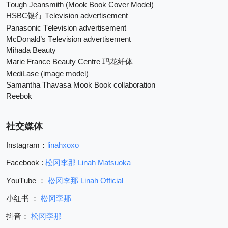
Tough Jeansmith (Mook Book Cover Model)
HSBC
 Television advertisement
银行
Panasonic Television advertisement
McDonald’s Television advertisement
Mihada Beauty
Marie France Beauty Centre 
玛花纤体
MediLase (image model)
Samantha Thavasa Mook Book collaboration
Reebok
社交媒体
Instagram
linahxoxo
：
Facebook : 
松冈李那
 Linah Matsuoka
YouTube 
松冈李那
 Linah Official
：
小红书
：
松冈李那
抖音：
松冈李那