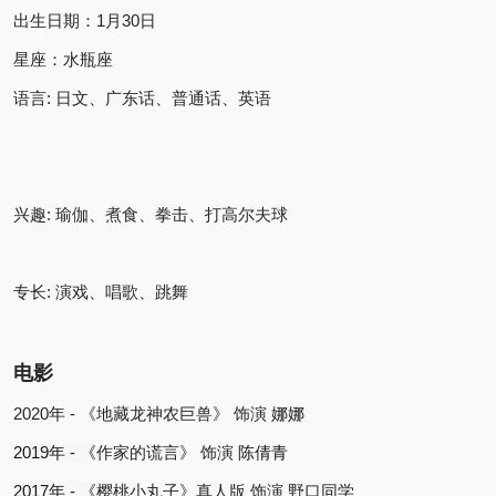
1
30
出生日期：
月
日
星座：水瓶座
: 
语言
日文、广东话、普通话、英语
: 
兴趣
瑜伽、煮食、拳击、打高尔夫球
: 
专长
演戏、唱歌、跳舞
电影
2020
 - 
年
《地藏龙神农巨兽》
饰演
娜娜
2019
 - 
年
《
作家的谎言》
饰演
陈倩青
2017
 - 
年
《
樱桃小丸子》真人版
饰演
野口同学