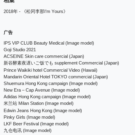
相集
2018
 - 
I’m Yours
年
《松冈李那
》
广告
IPS VIP CLUB Beauty Medical (Image model) 
Goji Studio 2021
ACSEINE Skin care commercial (Japan)
 supplement Commercial (Japan)
新谷酵素夜遅いご饭でも
Prince Waikiki hotel Commercial Video (Hawaii)
Mandarin Oriental Hotel TOKYO commercial (Japan)
Shuemura Hong Kong campaign (Image model)
New Era – Cap Avenue (Image model)
Adidas Hong Kong campaign (Image model)
 Milan Station (Image model)
米兰站
Edwin Jeans Hong Kong (Image model)
Pinky Girls (Image model)
LKF Beer Festival (Image model)
 (Image model)
九仓电讯