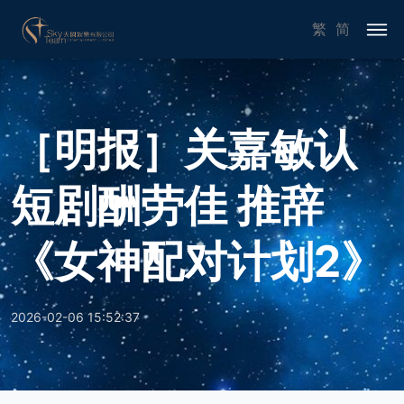
繁
简
［明报］关嘉敏认
短剧酬劳佳 推辞
《女神配对计划2》
2026-02-06 15:52:37