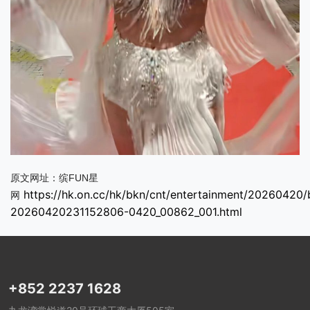
FUN
原文网址：缤
星
https://hk.on.cc/hk/bkn/cnt/entertainment/20260420/
网
20260420231152806-0420_00862_001.html
+852 2237 1628