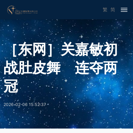
繁
简
［东网］关嘉敏初
战肚皮舞 连夺两
冠
2026-02-06 15:52:37