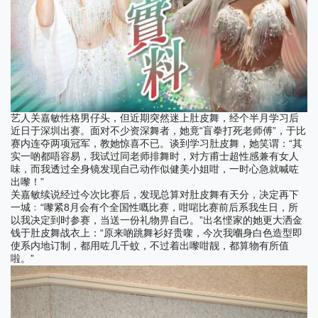
艺人关嘉敏性格男仔头，但近期突然迷上肚皮舞，经个半月学习后
“
”
近日于深圳出赛。面对不少资深舞者，她竟
盲拳打死老师傅
，于比
“
赛内连夺两项冠军，教她惊喜不已。谈到学习肚皮舞，她笑谓：
其
实一啲都唔容易，我试过同老师排舞时，对方甫士超性感兼有女人
味，而我透过全身镜发现自己动作似健美小姐咁，一时心急就喊咗
”
出嚟！
关嘉敏续说经过今次比赛后，发现总算对肚皮舞有天分，决定再下
“
8
一城﹕
嚟紧
月会有个全国性嘅比赛，咁啱比赛前后系我生日，所
”
以我决定到时参赛，当送一份礼物畀自己。
出名悭家的她更大洒金
“
钱于肚皮舞战衣上：
原来啲跳舞衫好贵㗎，今次我嗰身白色造型即
使系内地订制，都用咗几千蚊，不过着出嚟咁靓，都算物有所值
”
啦。