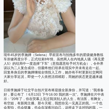
45
Selena
现年
岁的李施嬅（
）早前宣布与拍拖多年的星级健身教练
8
车崇健再度分手，正式结束
年情。虽然两人在内地真人骚《再见爱
5
“
”
人
》的结局中一度选择
下车
（意指愿意给予对方机会），令外界
误以为二人复合成功，但最终他们坦承在现实中并未有走在一起。
回复单身后的李施嬅继续全情投入工作，她亦有不时更新社交网同
大家分享近况，即使一个人依然活得精彩，而她的状态更是越来越
好。
“
日前李施嫴于社交平台拍片宣布将迎接全新身份，并写道：
我准备
6
13
16:00
”
好，要公布了
！
月
日
下午
我的第一次
。李施嬅在片中表
“20
示：
年了，你在荧幕上见过我演别人的人生，有法医，有舞女，
有空姐，有新闻主播。那今天呢，我想你见一见真正的我。一个也
会害怕，也会犹豫，也会在深夜问自己，这样走下去对吗的我，一