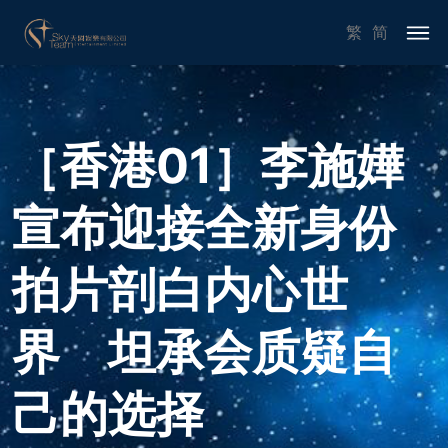
繁
简
［香港01］李施嬅
宣布迎接全新身份
拍片剖白内心世
界 坦承会质疑自
己的选择