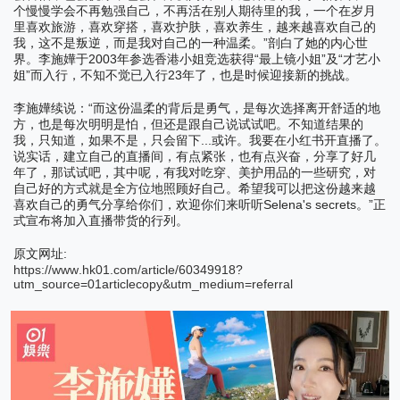
个慢慢学会不再勉强自己，不再活在别人期待里的我，一个在岁月
里喜欢旅游，喜欢穿搭，喜欢护肤，喜欢养生，越来越喜欢自己的
”
我，这不是叛逆，而是我对自己的一种温柔。
剖白了她的内心世
2003
“
”
“
界。李施嬅于
年参选香港小姐竞选获得
最上镜小姐
及
才艺小
”
23
姐
而入行，不知不觉已入行
年了，也是时候迎接新的挑战。
“
李施嬅续说：
而这份温柔的背后是勇气，是每次选择离开舒适的地
方，也是每次明明是怕，但还是跟自己说试试吧。不知道结果的
...
我，只知道，如果不是，只会留下
或许。我要在小红书开直播了。
说实话，建立自己的直播间，有点紧张，也有点兴奋，分享了好几
年了，那试试吧，其中呢，有我对吃穿、美护用品的一些研究，对
自己好的方式就是全方位地照顾好自己。希望我可以把这份越来越
Selena's secrets
”
喜欢自己的勇气分享给你们，欢迎你们来听听
。
正
式宣布将加入直播带货的行列。
:
原文网址
https://www.hk01.com/article/60349918?
utm_source=01articlecopy&utm_medium=referral