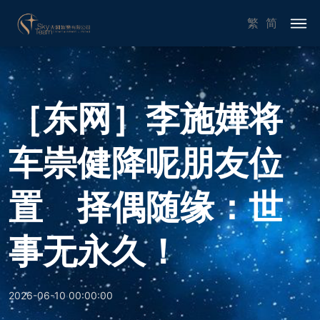
繁
简
［东网］李施嬅将
车崇健降呢朋友位
置 择偶随缘：世
事无永久！
2026-06-10 00:00:00