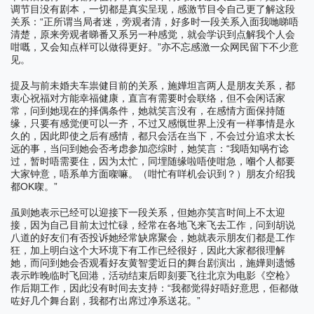
调节目没有剧本，一切都是真实呈现，感激节目令自己更了解这段
“
关系：
正所谓当局者迷，旁观者清，好多时一段关系入面我哋睇唔
清楚，原来旁观者睇番又系另一种感觉，就会学识到点解我个人会
”
咁嘅，又会知点样可以做得更好。
亦不忘感激一众网民留下不少意
见。
提及与前未婚夫车祟健目前的关系，施嬅坦言两人是朋友关系，都
衷心祝福对方能幸福健康，直言有需要时会联络，但不会闲话家
常，问到她现在的择偶条件，她就笑言没有，在感情方面保持随
缘，只要有感觉便可以一齐，不过又感慨世界上没有一样事情是永
久的，因此即使之后有感情，都只会活在当下，不会过分追求太长
“
远的事，当问到她会否考虑参加恋综时，她笑言：
我唔知㖞冇谂
过，暂时唔需要住，因为太忙，同埋随缘啦唔使咁急，嗰个人都要
大家钟意，唔系单方面㗎嘛。（咁忙有咩机会识到？）朋友介绍我
OK
”
都
㗎。
虽则她表示已经可以迎接下一段关系，但她亦笑言时间上不太迎
接，因为自己目前太过忙碌，经常在各地飞来飞去工作，问到胡说
八道的好友们有否投诉她经常缺席聚会，她就表示朋友们都是工作
狂，加上明白这个大环境下有工作已经很好，因此大家都很理解
她，而问到她会否观看好友黄智雯近日的舞台剧演出，施嬅则遗憾
表示昨晚临时飞回港，活动结束后即刻要飞往北京为电影《空枪》
“
作后期工作，因此没有时间去支持：
我都觉得好唔好意思，佢都做
”
咗好几个舞台剧，我都冇出席过净系送花。