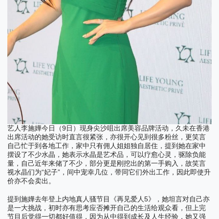
9
艺人李施嬅今日（
日）现身尖沙咀出席美容品牌活动，久未在香港
出席活动的她受访时直言很紧张，亦很开心见到很多粉丝，更笑言
自己忙于到各地工作，家中只有佣人姐姐独自居住，提到她在家中
摆设了不少水晶，她表示水晶是艺术品，可以疗愈心灵，驱除负能
量，自己近年来储了不少，部分更是刚挖出的第一手购入，故笑言
“
”
视水晶们为
妃子
，间中宠幸几位，带同它们外出工作，因此即使升
价亦不会卖出。
5
提到施嬅去年登上内地真人骚节目《再见爱人
》，她坦言对自己亦
是一大挑战，初时亦有思考应否摊开自己的生活给观众看，但上完
节目后觉得一切都好值得，因为从中得到成长及人生经验，她又强