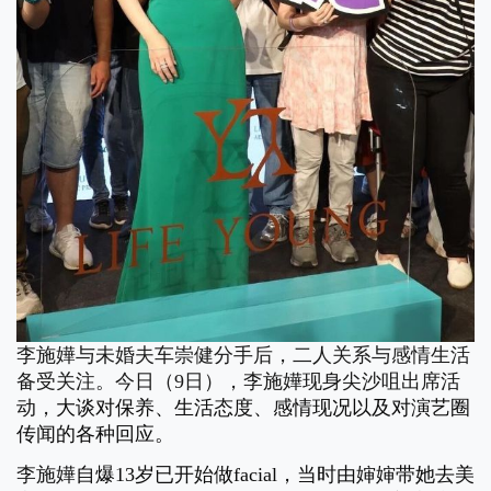
李施嬅与未婚夫车崇健分手后，二人关系与感情生活
备受关注。今日（9日），
李施嬅现身尖沙咀出席活
动，
大谈对保养、生活态度、感情现况以及对演艺圈
传闻的各种回应。
李施嬅
自爆13岁已开始做facial，当时由婶婶带她去美