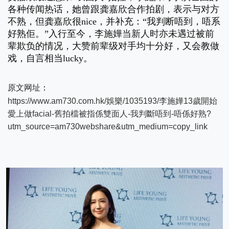
各种传闻热话，她曾跟龚嘉欣合作拍剧，表示与对方
不熟，但龚嘉欣很nice，并补充：“我判断唔到，唔系
好熟佢。”入行至今，
李施嬅当新人时亦
未遇过被前
辈欺负的情况，大赞前辈级对手均十分好，又会教做
戏，自言相当lucky。
原文网址
：
https://www.am730.com.hk/娛樂/1035193/李施嬅13歲開始
愛上做facial-舊拍檔被指係雙面人-我判斷唔到-唔係好熟?
utm_source=am730webshare&utm_medium=copy_link