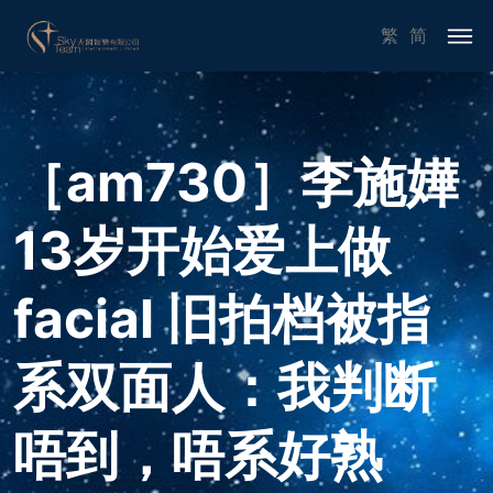
繁
简
［am730］李施嬅
13岁开始爱上做
facial 旧拍档被指
系双面人：我判断
唔到，唔系好熟