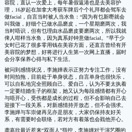
容院，直认一次爱上，每年暑假返港也是去美容护
理，16岁起在加拿大考获车牌后个个礼拜都会驾车去
做facial，自言当时被人当水鱼：“因为有乜新嘢就会
叫我做，好细个已做水晶磨皮，一个星期磨两次，我
当时唔识，但有乜理由水晶磨皮要磨两次，所以我就
俾人咁样当水鱼，因为真系好钟意做facial。”早于少
女时已花了很多零用钱在美容方面，还直言曾经有开
美容院的梦想，好将进行人生第一次网上直播，届时
会分享保养心得与私下生活
。
被问到感情状况，
李施嬅
表示正努力专注工作，没有
时间拍拖，目前处于单身状态，自言
单身也很快乐，
可以自私地
完全照顾自己、爱自己，认为不要太执着
一定要结婚生子的框架
，她又
认为每段感情都有开心
与唔开心，受伤都是成长的过程，但不会影响自己去
迎接下一段关系，对新感情持开放态，但不会强求。
李施嬅与
车崇健再见亦是朋友，大家
仍保持友好关
系，有需要时会联络，若对方有着落也会戥他开心。
龚嘉欣最近惹来“双面人”指控，
李施嬅对于
演艺圈的