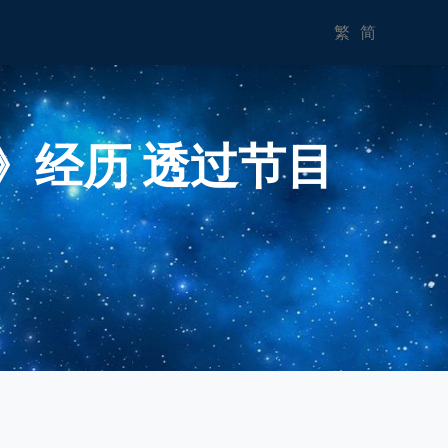
繁
简
》经历 透过节目