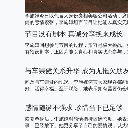
李施嬅今日以代言人身份亮相美容公司活动，席
健的恋情紧张，李施嬅坦言节目让她能以真实无
节目没有剧本
真诚分享换来成长
李施嬅回想参与节目的过程，形容是极大挑战。
有预设剧本，正因为能以真心和真实状态参与，
与车崇健关系升华
成为无拖欠朋
问及与车崇健的现况，李施嬅笑言大家现在都能
好、活得幸福。至于联络，她表示如有需要仍会
感情随缘不强求
珍惜当下已足够
恢复单身后，李施嬅对感情抱持随缘态度。她表
事，已经放下。她更分享了自己的爱情观，认为