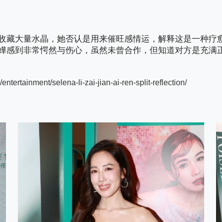
收藏大量水晶，她否认是用来催旺感情运，解释这是一种疗
嬅感到非常愕然与伤心，虽然未曾合作，但知道对方是充满
tertainment/selena-li-zai-jian-ai-ren-split-reflection/