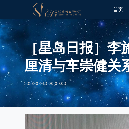
首页
［星岛日报］李
厘清与车崇健关
2026-06-10 00:00:00