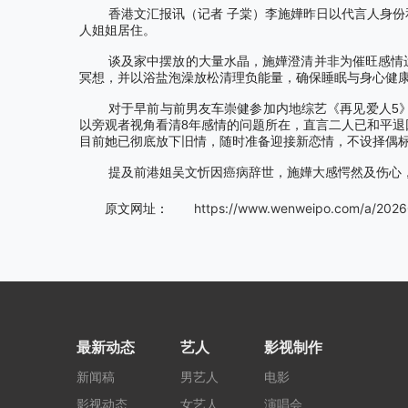
香港文汇报讯（记者
子棠）李施嬅昨日以代言人身份
人姐姐居住。
谈及家中摆放的大量水晶，施嬅澄清并非为催旺感情
冥想，并以浴盐泡澡放松清理负能量，确保睡眠与身心健
5
对于早前与前男友车崇健参加内地综艺《再见爱人
8
以旁观者视角看清
年感情的问题所在，直言二人已和平退
目前她已彻底放下旧情，随时准备迎接新恋情，不设择偶
提及前港姐吴文忻因癌病辞世，施嬅大感愕然及伤心
：
https://www.wenweipo.com/a/202
原文网址
最新动态
艺人
影视制作
新闻稿
男艺人
电影
影视动态
女艺人
演唱会