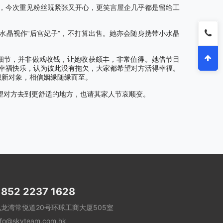
，今次重见粉丝既紧张又开心，更笑言屋企几乎都是留给工
“
”
水晶视作
后宫妃子
，不打算出售。她亦会随身携带小水晶
细节，并非做戏收钱，让她收获颇丰，非常值得。她借节目
幸福快乐，认为彼此没有拖欠，大家都希望对方活得幸福。
识新对象，相信姻缘随缘而至。
望对方去到更舒适的地方，也请其家人节哀顺变。
852 2237 1628
九龙湾常悦道20号环球工商大厦505室
nfo@skyteam.com.hk