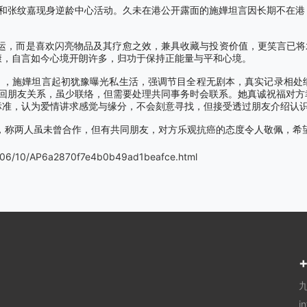
和张纹嘉现身逆龄中心活动。久未在港公开露面的施嬅坦言因长期不在港
运，而是喜欢闪亮物品及其疗愈之效，兼具收藏与投资价值，更笑言已将
康，自言如今心境开朗许多，归功于保持正能量与平和心境。
》，施嬅坦言起初犹豫曝光私生活，强调节目全程无剧本，真实记录相处
回朋友关系，虽少联络，但需要处理共同事务时会联系。她真诚祝福对方
标准，认为爱情讲求感觉与缘分，不会刻意寻找，但接受透过朋友介绍认
，称两人虽未曾合作，但有共同朋友，对方乐观抗癌的态度令人敬佩，希
606/10/AP6a2870f7e4b0b49ad1beafce.html
+
i