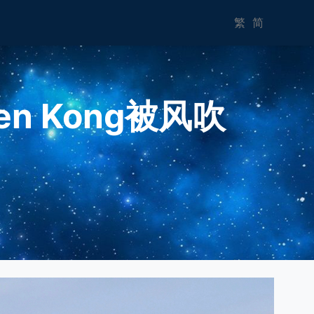
繁
简
 Kong被风吹